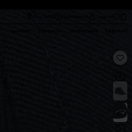
Finn butikk
Kundeservice
Logg inn
GAVEKORT
INSPIRASJON
SECOND HAND
BÆREKRAFT