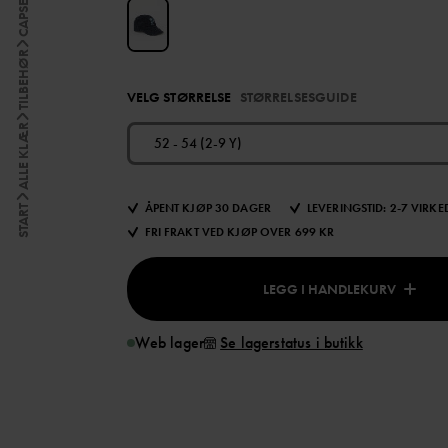
CAPSER
TILBEHØR
VELG STØRRELSE
STØRRELSESGUIDE
ALLE KLÆR
52 - 54 (2-9 Y)
ÅPENT KJØP 30 DAGER
LEVERINGSTID: 2-7 VIRK
START
FRI FRAKT VED KJØP OVER 699 KR
LEGG I HANDLEKURV
Web lager
Se lagerstatus i butikk