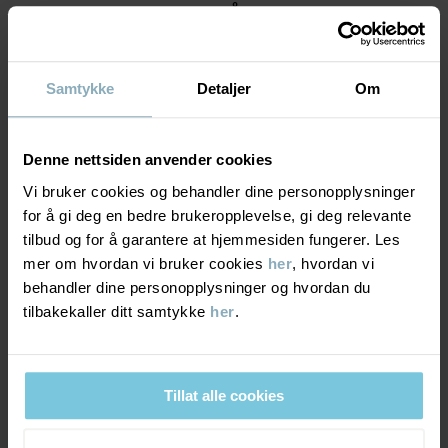
MATERIALE & PLEIERÅD
BÆREKRAFT
Materiale
Samtykke
Detaljer
Om
LEVERING OG RETUR
76% Wool
Denne nettsiden anvender cookies
20% Polyamide Recycled
2% Polyamide
Vi bruker cookies og behandler dine personopplysninger
Levering & retur
2% Elastane
for å gi deg en bedre brukeropplevelse, gi deg relevante
tilbud og for å garantere at hjemmesiden fungerer. Les
Pleieråd
mer om hvordan vi bruker cookies
her
, hvordan vi
Levering
DU KAN OGSÅ VÆRE INTERESSERT I DETTE
behandler dine personopplysninger og hvordan du
tilbakekaller ditt samtykke
her
.
VASK
Vi tilbyr fri frakt over 699 kr, og leveringstiden er 1–4 dager. I
kassen vises de tilgjengelige leveringsalternativene på bakgrunn
30 °C ullprogram
av postnummeret som ordren skal leveres til.
Må ikke blekes
Tillat alle cookies
Må ikke tørketromles
Må ikke strykes