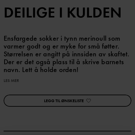
DEILIGE I KULDEN
Ensfargede sokker i tynn merinoull som
varmer godt og er myke for små føtter.
Størrelsen er angitt på innsiden av skaftet.
Der er det også plass til å skrive barnets
navn. Lett å holde orden!
LES MER
Varenummer
:
60602502
Produksjonsland
:
Litauen
Fabrikk
:
Skinija UAB
LEGG TIL ØNSKELISTE
Les mer