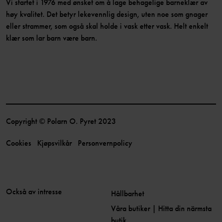
Vi startet i 1976 med ønsket om å lage behagelige barneklær av
høy kvalitet. Det betyr lekevennlig design, uten noe som gnager
eller strammer, som også skal holde i vask etter vask. Helt enkelt
klær som lar barn være barn.
Copyright © Polarn O. Pyret 2023
Cookies
Kjøpsvilkår
Personvernpolicy
Också av intresse
Hållbarhet
Våra butiker | Hitta din närmsta
butik