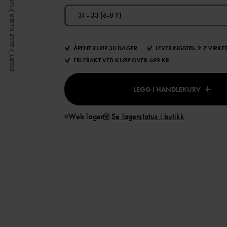
31 - 33 (6-8 Y)
ALLE KLÆR
ÅPENT KJØP 30 DAGER
LEVERINGSTID: 2-7 VIRK
START
FRI FRAKT VED KJØP OVER 699 KR
LEGG I HANDLEKURV
Web lager
Se lagerstatus i butikk