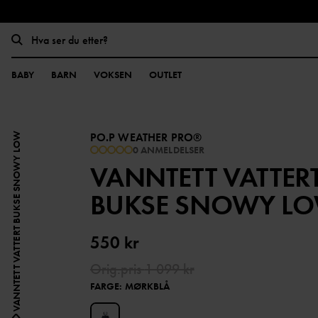
BABY
BARN
VOKSEN
OUTLET
PO.P WEATHER PRO®
VANNTETT VATTERT BUKSE SNOWY LOW
0 ANMELDELSER
VANNTETT VATTER
BUKSE SNOWY L
550 kr
Orig.pris
1 099 kr
FARGE
:
MØRKBLÅ