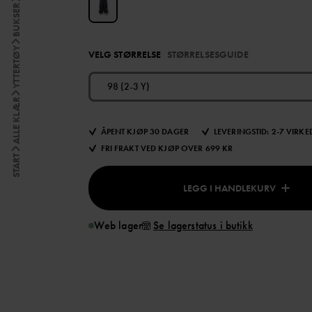
BUKSER
YTTERTØY
VELG STØRRELSE
STØRRELSESGUIDE
98 (2-3 Y)
ALLE KLÆR
ÅPENT KJØP 30 DAGER
LEVERINGSTID: 2-7 VIRK
FRI FRAKT VED KJØP OVER 699 KR
START
LEGG I HANDLEKURV
Web lager
Se lagerstatus i butikk