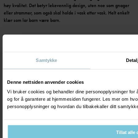
høy kvalitet. Det betyr lekevennlig design, uten noe som gnager
eller strammer, som også skal holde i vask etter vask. Helt enkelt
klær som lar barn være barn.
Samtykke
Detal
Copyright © Polarn O. Pyret 2023
Denne nettsiden anvender cookies
Cookies
Kjøpsvilkår
Personvernpolicy
Vi bruker cookies og behandler dine personopplysninger for å
og for å garantere at hjemmesiden fungerer. Les mer om hvo
personopplysninger og hvordan du tilbakekaller ditt samtyk
Också av intresse
Hållbarhet
Våra butiker | Hitta din närmsta
Tillat alle
butik