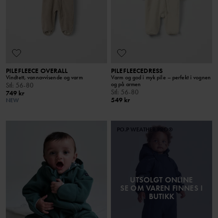
PILEFLEECE OVERALL
PILEFLEECEDRESS
Vindtett, vannavvisende og varm
Varm og god i myk pile – perfekt i vognen
og på armen
Stl
:
56-80
Stl
:
56-80
749 kr
549 kr
NEW
PO.P WEATHER PRO®
UTSOLGT ONLINE
SE OM VAREN FINNES I
BUTIKK