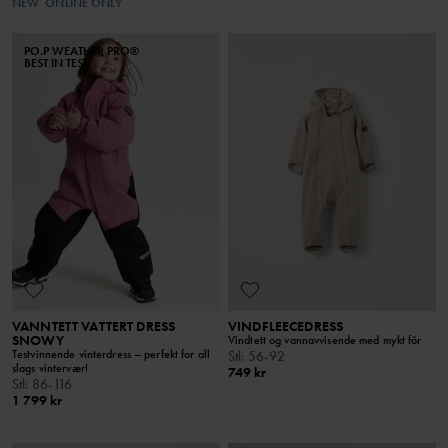
NEW
ONLINE ONLY
PO.P WEATHER PRO®
BEST IN TEST
VANNTETT VATTERT DRESS
VINDFLEECEDRESS
SNOWY
Vindtett og vannavvisende med mykt fôr
Testvinnende vinterdress – perfekt for all
Stl
:
56-92
slags vintervær!
749 kr
Stl
:
86-116
1 799 kr