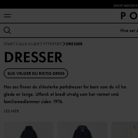
SHOP HØSTENS
START
ALLE KLÆR
YTTERTØY
DRESSER
DRESSER
SLIK VELGER DU RIKTIG DRESS
Hos oss finner du slitesterke parkdresser for barn som du vil ha
glede av lenge. Utforsk et bredt utvalg som har varmet små
familiemedlemmer siden 1976.
LES MER