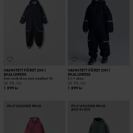
VANNTETT FÔRET 2IN1
VANNTETT FÔRET 2IN1
SKALLDRESS
SKALLDRESS
Året rundt-dress med avtakbart fôr
2-i-1-dress
Stl
:
98-116
Stl
:
98-116
1 399 kr
1 399 kr
PO.P WEATHER PRO®
PO.P WEATHER PRO®
BEST IN TEST