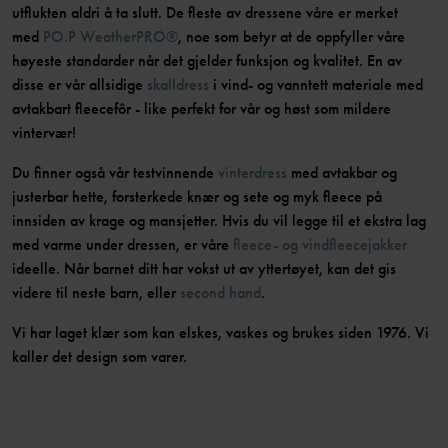
utflukten aldri å ta slutt. De fleste av dressene våre er merket
med
PO.P WeatherPRO®
, noe som betyr at de oppfyller våre
høyeste standarder når det gjelder funksjon og kvalitet. En av
disse er vår allsidige
skalldress
i vind- og vanntett materiale med
avtakbart fleecefôr - like perfekt for vår og høst som mildere
vintervær!
Du finner også vår testvinnende
vinterdress
med avtakbar og
justerbar hette, forsterkede knær og sete og myk fleece på
innsiden av krage og mansjetter. Hvis du vil legge til et ekstra lag
med varme under dressen, er våre
fleece- og vindfleecejakker
ideelle. Når barnet ditt har vokst ut av yttertøyet, kan det gis
videre til neste barn, eller
second hand
.
Vi har laget klær som kan elskes, vaskes og brukes siden 1976. Vi
kaller det design som varer.