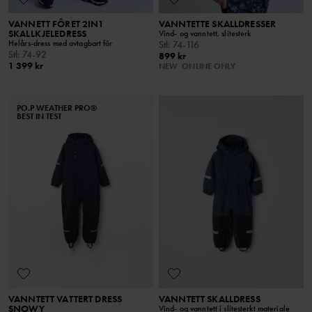
VANNETT FÔRET 2IN1
VANNTETTE SKALLDRESSER
SKALLKJELEDRESS
Vind- og vanntett, slitesterk
Helårs-dress med avtagbart fôr
Stl
:
74-116
Stl
:
74-92
899 kr
1 399 kr
NEW
ONLINE ONLY
PO.P WEATHER PRO®
BEST IN TEST
VANNTETT VATTERT DRESS
VANNTETT SKALLDRESS
SNOWY
Vind- og vanntett i slitesterkt materiale