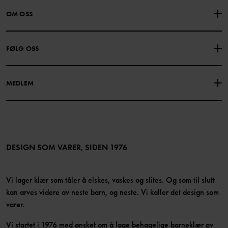
KONTAKTE OSS
VANLIGE SPØRSMÅL
OM OSS
GAVEKORTSALDO
KJØPSVILKÅR
Om Polarn O. Pyret
FØLG OSS
PERSONVERNPOLICY
COOKIEPOLICY
Vår historie
Facebook
Finn våre butikker
MEDLEM
Instagram
Jobb
Medlemsfordeler
TikTok
Presse
Medlemsvilkår
LinkedIn
Tilgjengelighet for nettinnhold
Bli medlem
DESIGN SOM VARER, SIDEN 1976
Vi lager klær som tåler å elskes, vaskes og slites. Og som til slutt
kan arves videre av neste barn, og neste. Vi kaller det design som
varer.
Vi startet i 1976 med ønsket om å lage behagelige barneklær av