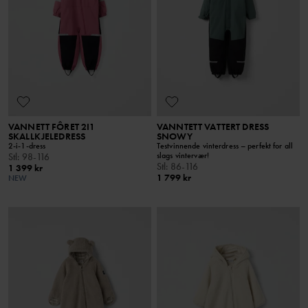
VANNETT FÔRET 2I1
VANNTETT VATTERT DRESS
SKALLKJELEDRESS
SNOWY
2-i-1-dress
Testvinnende vinterdress – perfekt for all
slags vintervær!
Stl
:
98-116
Stl
:
86-116
1 399 kr
1 799 kr
NEW