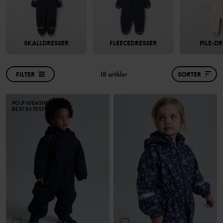
SKALLDRESSER
FLEECEDRESSER
PILE-D
FILTER
18 artikler
SORTER
PO.P WEATHER PRO®
BEST IN TEST