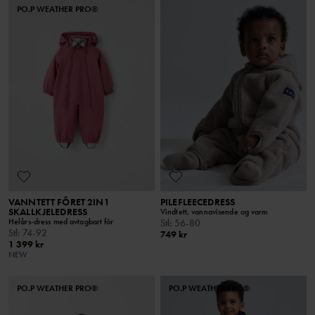
PO.P WEATHER PRO®
VANNTETT FÔRET 2IN1
PILEFLEECEDRESS
SKALLKJELEDRESS
Vindtett, vannavisende og varm
Helårs-dress med avtagbart fôr
Stl
:
56-80
Stl
:
74-92
749 kr
1 399 kr
NEW
PO.P WEATHER PRO®
PO.P WEATHER PRO®