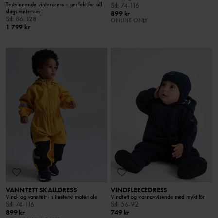
Testvinnende vinterdress – perfekt for all
Stl
:
74-116
slags vintervær!
899 kr
Stl
:
86-128
ONLINE ONLY
1 799 kr
VANNTETT SKALLDRESS
VINDFLEECEDRESS
Vind- og vanntett i slitesterkt materiale
Vindtett og vannavvisende med mykt fôr
Stl
:
74-116
Stl
:
56-92
899 kr
749 kr