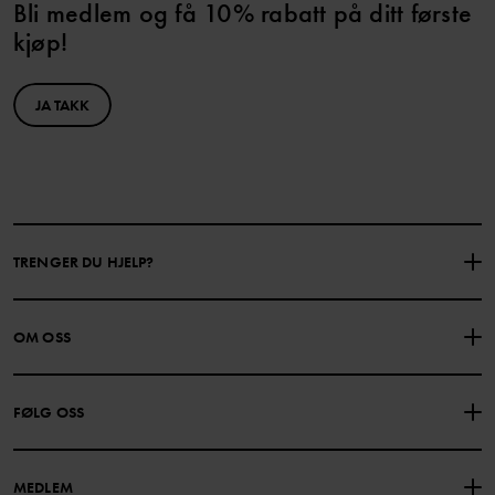
Bli medlem og få 10% rabatt på ditt første
kjøp!
JA TAKK
TRENGER DU HJELP?
KONTAKTE OSS
VANLIGE SPØRSMÅL
OM OSS
GAVEKORTSALDO
KJØPSVILKÅR
Om Polarn O. Pyret
FØLG OSS
PERSONVERNPOLICY
COOKIEPOLICY
Vår historie
Facebook
Finn våre butikker
MEDLEM