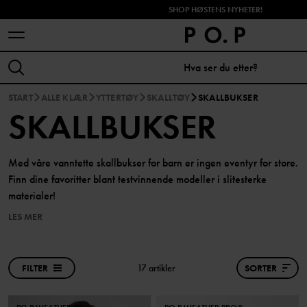
SHOP HØSTENS NYHETER!
START
ALLE KLÆR
YTTERTØY
SKALLTØY
SKALLBUKSER
SKALLBUKSER
Med våre vanntette skallbukser for barn er ingen eventyr for store.
Finn dine favoritter blant testvinnende modeller i slitesterke
materialer!
LES MER
FILTER
17 artikler
SORTER