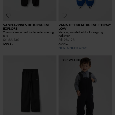
VANNAVVISENDE TURBUKSE
VANNTETT SKALLBUKSE STORMY
EXPLORE
LOW
Vannavvisende med forsterkede knær og
Vind- og vanntett – klar for regn og
sete
ruskevær
Stl
:
86-140
Stl
:
98-128
599 kr
699 kr
NEW
ONLINE ONLY
PO.P WEATHER PRO®