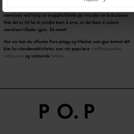
Vår
PO.P Flexisize
-bukse er en annen populær skallbukse.
Flexisize-buksen kan vokse opp til 1,5 størrelser fra den oppgitte
størrelsen ved hjelp av knapphullstrikk på innsiden av buksebena.
Når det er tid for et mindre barn å arve, er det bare å justere
størrelsen tilbake igjen. Så smart!
Hos oss kan du utforske flere plagg og tilbehør som gjør barnet ditt
klar for utendørsaktiviteter, som vår populære
vindfleecejakke
,
votter
,
luer
og varmende
halser
.