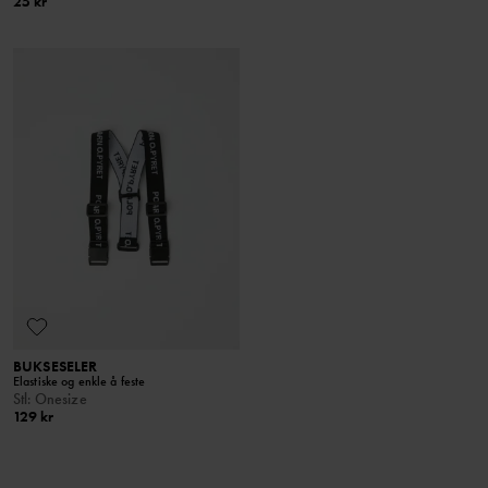
25 kr
BUKSESELER
Elastiske og enkle å feste
Stl
:
Onesize
129 kr