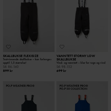
SKALLBUKSE FLEXISIZE
VANNTETT STORMY LOW
SKALLBUKSE
Testvinnende skallbukse – kan forlenges
opptil 1,5 størrelse!
Vind- og vanntett – klar for regn og vind
Stl
:
86-140
Stl
:
98-152
899 kr
699 kr
PO.P WEATHER PRO®
PO.P WEATHER PRO®
PO.P 50 COLLECTION