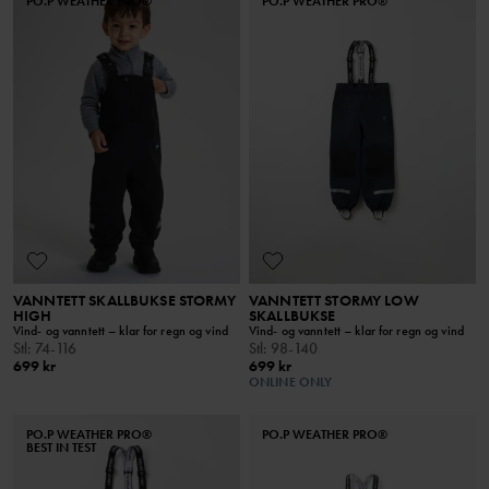
PO.P WEATHER PRO®
PO.P WEATHER PRO®
VANNTETT SKALLBUKSE STORMY
VANNTETT STORMY LOW
HIGH
SKALLBUKSE
Vind- og vanntett – klar for regn og vind
Vind- og vanntett – klar for regn og vind
Stl
:
74-116
Stl
:
98-140
699 kr
699 kr
ONLINE ONLY
PO.P WEATHER PRO®
PO.P WEATHER PRO®
BEST IN TEST