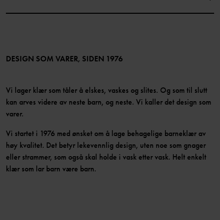
Instagram
Jobb
Medlemsfordeler
TikTok
Presse
Medlemsvilkår
LinkedIn
Tilgjengelighet for nettinnhold
Bli medlem
DESIGN SOM VARER, SIDEN 1976
Vi lager klær som tåler å elskes, vaskes og slites. Og som til slutt
kan arves videre av neste barn, og neste. Vi kaller det design som
varer.
Vi startet i 1976 med ønsket om å lage behagelige barneklær av
høy kvalitet. Det betyr lekevennlig design, uten noe som gnager
eller strammer, som også skal holde i vask etter vask. Helt enkelt
klær som lar barn være barn.