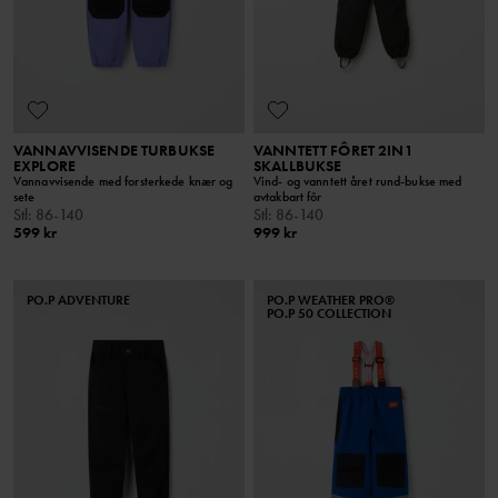
VANNAVVISENDE TURBUKSE
VANNTETT FÔRET 2IN1
EXPLORE
SKALLBUKSE
Vannavvisende med forsterkede knær og
Vind- og vanntett året rund-bukse med
sete
avtakbart fôr
Stl
:
86-140
Stl
:
86-140
599 kr
999 kr
PO.P ADVENTURE
PO.P WEATHER PRO®
PO.P 50 COLLECTION