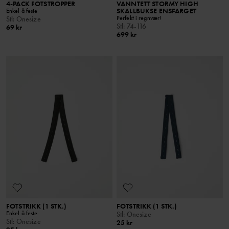
4-PACK FOTSTROPPER
VANNTETT STORMY HIGH
SKALLBUKSE ENSFARGET
Enkel å feste
Perfekt i regnvær!
Stl
:
Onesize
Stl
:
74-116
69 kr
699 kr
FOTSTRIKK (1 STK.)
FOTSTRIKK (1 STK.)
Enkel å feste
Stl
:
Onesize
Stl
:
Onesize
25 kr