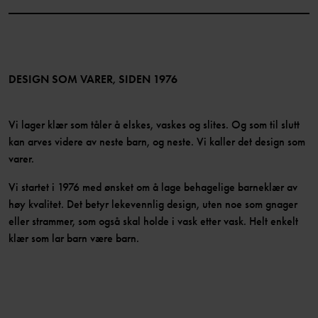
Instagram
Jobb
Medlemsfordeler
TikTok
Presse
Medlemsvilkår
LinkedIn
Tilgjengelighet for nettinnhold
Bli medlem
DESIGN SOM VARER, SIDEN 1976
Vi lager klær som tåler å elskes, vaskes og slites. Og som til slutt
kan arves videre av neste barn, og neste. Vi kaller det design som
varer.
Vi startet i 1976 med ønsket om å lage behagelige barneklær av
høy kvalitet. Det betyr lekevennlig design, uten noe som gnager
eller strammer, som også skal holde i vask etter vask. Helt enkelt
klær som lar barn være barn.