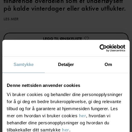
tilhørende overdelen som et undertøysett
på kalde vinterdager eller aktive utflukter.
LES MER
Ullen i dette plagget er sertifisert i henhold til RWS, Responsible
Wool Standard. Les mer på https://www.polarnopyret.se/pop-
cares/hallbara-plagg/vara-hallbarhetsmarkningar»
LEGG TIL ØNSKELISTE
Varenummer
:
60602643
Produksjonsland
:
Kina
Samtykke
Detaljer
Om
Fabrikk
:
Qingdao Sino Textile Technique Co Ltd
Les mer
MATERIALE & PLEIERÅD
Denne nettsiden anvender cookies
BÆREKRAFT
Materiale
Vi bruker cookies og behandler dine personopplysninger
for å gi deg en bedre brukeropplevelse, gi deg relevante
tilbud og for å garantere at hjemmesiden fungerer. Les
LEVERING OG RETUR
48% Polyester Recycled
mer om hvordan vi bruker cookies
her
, hvordan vi
48% Wool Merino
behandler dine personopplysninger og hvordan du
4% Elastane
Levering & retur
tilbakekaller ditt samtykke
her
.