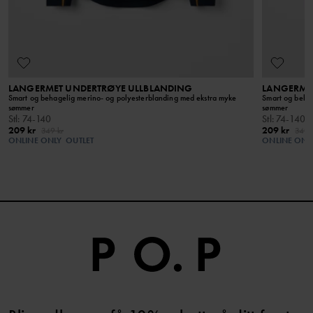
Sertifiseri
gjennom hel
sluttprodukt
LANGERMET UNDERTRØYE ULLBLANDING
LANGERME
Smart og behagelig merino- og polyesterblanding med ekstra myke
Smart og behag
sømmer
sømmer
Stl
:
74-140
Stl
:
74-140
209 kr
209 kr
349 kr
349 
ONLINE ONLY
OUTLET
ONLINE ONL