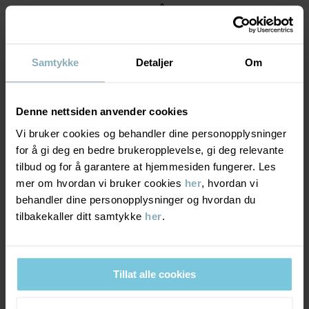
MATERIALE & PLEIERÅD
BÆREKRAFT
Materiale
Samtykke
Detaljer
Om
LEVERING OG RETUR
95% Cotton Organic
Denne nettsiden anvender cookies
5% Elastane
Vi bruker cookies og behandler dine personopplysninger
Levering & retur
for å gi deg en bedre brukeropplevelse, gi deg relevante
Pleieråd
tilbud og for å garantere at hjemmesiden fungerer. Les
mer om hvordan vi bruker cookies
her
, hvordan vi
Levering
DU KAN OGSÅ VÆRE INTERESSERT I DETTE
VASK
behandler dine personopplysninger og hvordan du
60 °C maskinvask varm
tilbakekaller ditt samtykke
her
.
Vi tilbyr fri frakt over 699 kr, og leveringstiden er 1–4 dager. I
Må ikke blekes
kassen vises de tilgjengelige leveringsalternativene på bakgrunn
av postnummeret som ordren skal leveres til.
Må ikke tørketromles
Tillat alle cookies
Strykes på middels varme
Må ikke renses