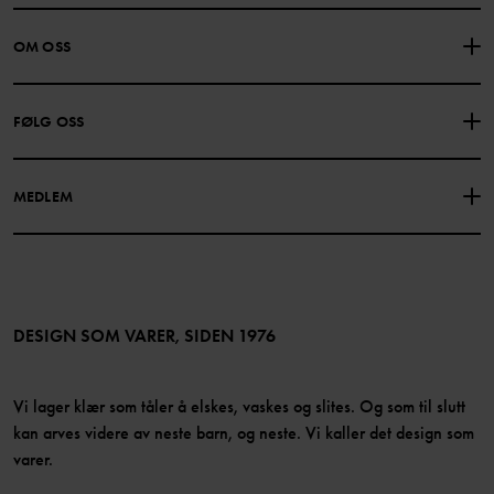
KONTAKTE OSS
VANLIGE SPØRSMÅL
OM OSS
GAVEKORTSALDO
KJØPSVILKÅR
Om Polarn O. Pyret
FØLG OSS
PERSONVERNPOLICY
COOKIEPOLICY
Vår historie
Facebook
Finn våre butikker
MEDLEM
Instagram
Jobb
Medlemsfordeler
TikTok
Presse
Medlemsvilkår
LinkedIn
Tilgjengelighet for nettinnhold
Bli medlem
DESIGN SOM VARER, SIDEN 1976
Vi lager klær som tåler å elskes, vaskes og slites. Og som til slutt
kan arves videre av neste barn, og neste. Vi kaller det design som
varer.