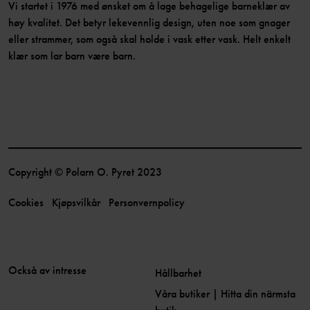
Vi startet i 1976 med ønsket om å lage behagelige barneklær av
høy kvalitet. Det betyr lekevennlig design, uten noe som gnager
eller strammer, som også skal holde i vask etter vask. Helt enkelt
klær som lar barn være barn.
Copyright © Polarn O. Pyret 2023
Cookies
Kjøpsvilkår
Personvernpolicy
Också av intresse
Hållbarhet
Våra butiker | Hitta din närmsta