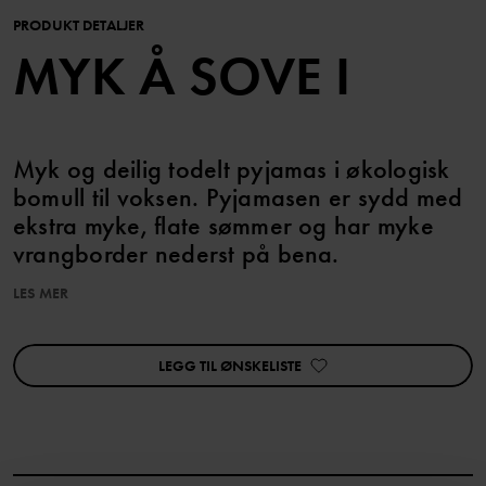
PRODUKT DETALJER
MYK Å SOVE I
Myk og deilig todelt pyjamas i økologisk
bomull til voksen. Pyjamasen er sydd med
ekstra myke, flate sømmer og har myke
vrangborder nederst på bena.
LES MER
Produktsikkerhet:
KEEP AWAY FROM FIRE
LEGG TIL ØNSKELISTE
Varenummer
:
60603068
Produksjonsland
:
Bangladesh
Fabrikk
:
Les mer