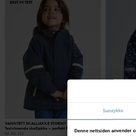
BEST IN TEST
Samtykke
VANNTETT SKALLJAKKE STORMY
999 kr
VANNTETT SKA
Testvinnende skalljakke – perfekt for regn!
Testvinnende ska
Denne nettsiden anvender c
Stl
:
80-152
perfekt til regn