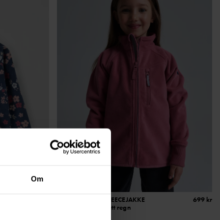
Om
699 kr
VINDTETT VINDFLEECEJAKKE
699 kr
Vindtett og tåler lett regn
Stl
:
80-140