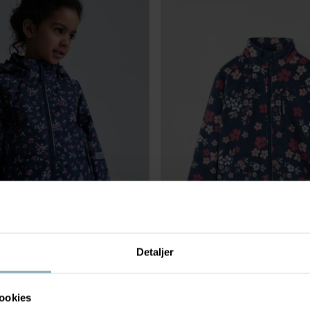
Detaljer
LLJAKKE HAZY
899 kr
VINDTETT VINDFLEECEJAKKE
lljakke i mykt materiale –
Vindtett og tåler lett regn
ookies
værsdager! skalljakke
Stl
:
80-140