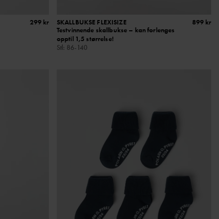
299 kr
SKALLBUKSE FLEXISIZE
899 kr
Testvinnende skallbukse – kan forlenges
opptil 1,5 størrelse!
Stl
:
86-140