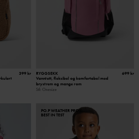
399 kr
RYGGSEKK
699 kr
rkulert
Vanntett, fleksibel og komfortabel med
brystrem og mange rom
Stl
:
Onesize
PO.P WEATHER PRO®
BEST IN TEST