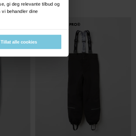
, gi deg relevante tilbud og
 vi behandler dine
PO.P WEATHER PRO®
BEST IN TEST
Tillat alle cookies