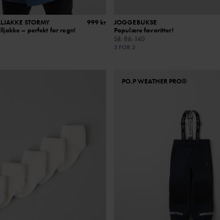
LLJAKKE STORMY
999 kr
JOGGEBUKSE
lljakke – perfekt for regn!
Populære favoritter!
Stl
:
86-140
3 FOR 2
PO.P WEATHER PRO®