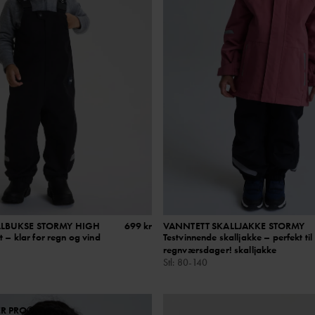
LLBUKSE STORMY HIGH
699 kr
VANNTETT SKALLJAKKE STORMY
t – klar for regn og vind
Testvinnende skalljakke – perfekt til
regnværsdager! skalljakke
Stl
:
80-140
ER PRO®