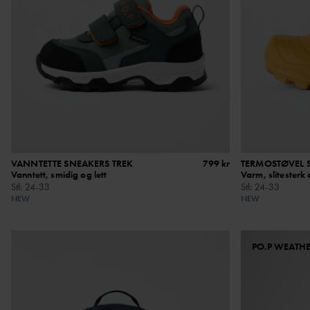
VANNTETTE SNEAKERS TREK
799 kr
TERMOSTØVEL 
Vanntett, smidig og lett
Varm, slitesterk 
Stl
:
24-33
Stl
:
24-33
NEW
NEW
PO.P WEATH