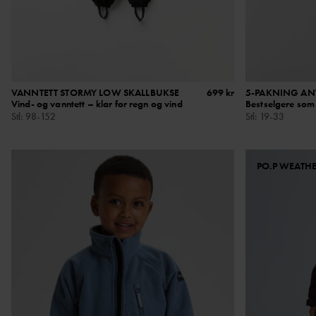
VANNTETT STORMY LOW SKALLBUKSE
699 kr
5-PAKNING AN
Vind- og vanntett – klar for regn og vind
Bestselgere som 
Stl
:
98-152
Stl
:
19-33
PO.P WEATH