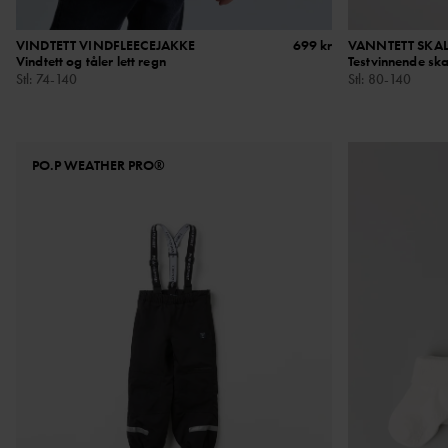
VINDTETT VINDFLEECEJAKKE
699 kr
VANNTETT SKA
Vindtett og tåler lett regn
Testvinnende ska
Stl
:
74-140
Stl
:
80-140
PO.P WEATHER PRO®