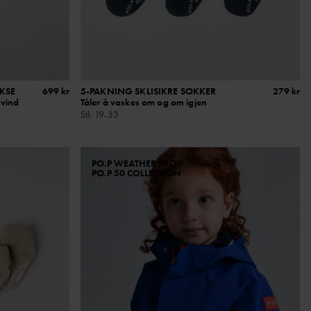
KSE
699 kr
5-PAKNING SKLISIKRE SOKKER
279 kr
 vind
Tåler å vaskes om og om igjen
Stl
:
19-33
PO.P WEATHER PRO®
PO.P 50 COLLECTION