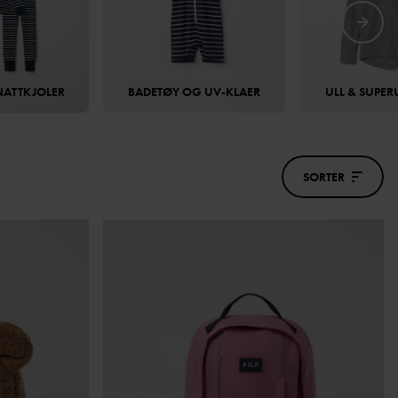
NATTKJOLER
BADETØY OG UV-KLAER
ULL & SUPE
SORTER