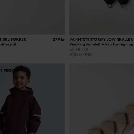
TISKLISOKKER
279 kr
VANNTETT STORMY LOW SKALLBU
sitter på!
Vind- og vanntett – klar for regn og
Stl
:
98-140
ONLINE ONLY
ER PRO®