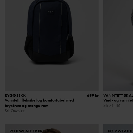
RYGGSEKK
699 kr
VANNTETT SKA
Vanntett, fleksibel og komfortabel med
Vind- og vanntet
brystrem og mange rom
Stl
:
74-116
Stl
:
Onesize
PO.P WEATHER PRO®
PO.P WEATH