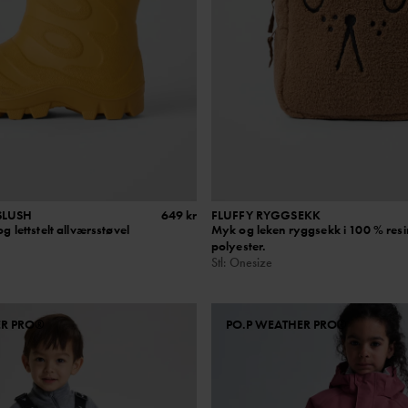
SLUSH
649 kr
FLUFFY RYGGSEKK
og lettstelt allværsstøvel
Myk og leken ryggsekk i 100 % resi
polyester.
Stl
:
Onesize
ER PRO®
PO.P WEATHER PRO®