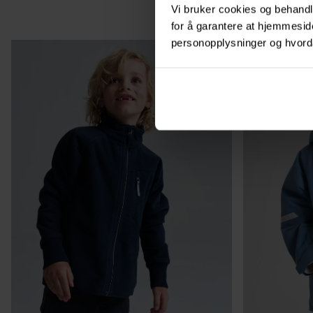
Stl
:
80-140
Vi bruker cookies og behandle
NEW
for å garantere at hjemmesi
personopplysninger og hvorda
PO.P WEATH
BEST IN TEST