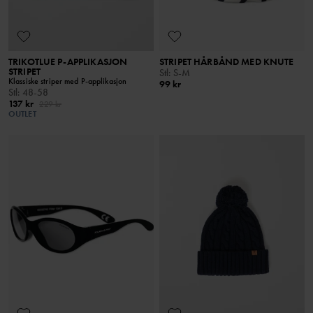
TRIKOTLUE P-APPLIKASJON
STRIPET HÅRBÅND MED KNUTE
STRIPET
Stl
:
S-M
Klassiske striper med P-applikasjon
99 kr
Stl
:
48-58
137 kr
229 kr
OUTLET