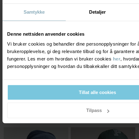
Samtykke
Detaljer
PO.P ADVENTURE
Denne nettsiden anvender cookies
Vi bruker cookies og behandler dine personopplysninger for 
brukeropplevelse, gi deg relevante tilbud og for å garantere
fungerer. Les mer om hvordan vi bruker cookies
her
, hvorda
personopplysninger og hvordan du tilbakekaller ditt samtyk
Tillat alle cookies
CAPS
TRIKOTLUE FLEECEFÔRET STRIPET
Tynn og myk med strikk bak
Mykt og varmende fleecefôr
Stl
:
48-58
Stl
:
48-54
Tilpass
137 kr
114 kr
229 kr
229 kr
OUTLET
OUTLET