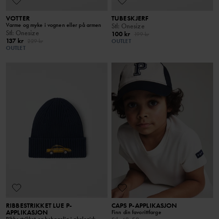
VOTTER
TUBESKJERF
Varme og myke i vognen eller på armen
Stl
:
Onesize
Stl
:
Onesize
100 kr
199 kr
137 kr
229 kr
OUTLET
OUTLET
RIBBESTRIKKET LUE P-
CAPS P-APPLIKASJON
APPLIKASJON
Finn din favorittfarge
Ribbestrikket og behagelig i økologisk