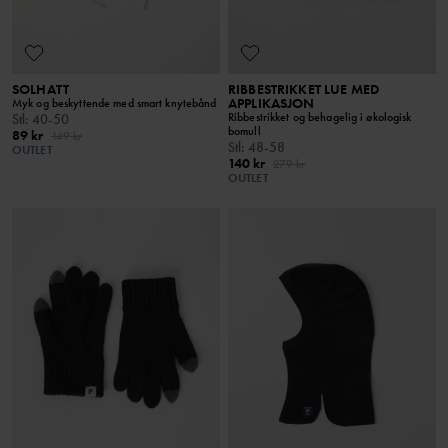
SOLHATT
RIBBESTRIKKET LUE MED
APPLIKASJON
Myk og beskyttende med smart knytebånd
Ribbestrikket og behagelig i økologisk
Stl
:
40-50
bomull
89 kr
149 kr
Stl
:
48-58
OUTLET
140 kr
279 kr
OUTLET