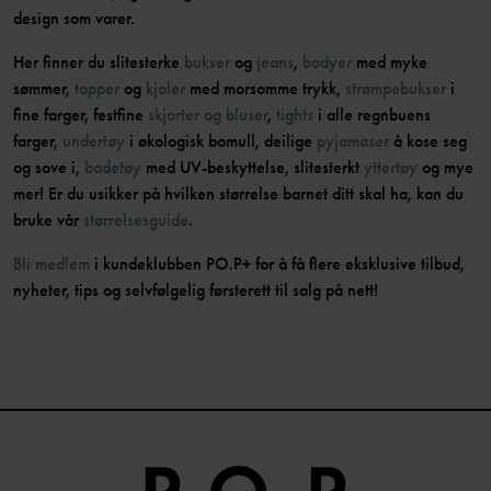
design som varer.
Her finner du slitesterke
bukser
og
jeans
,
bodyer
med myke
sømmer,
topper
og
kjoler
med morsomme trykk,
strømpebukser
i
fine farger, festfine
skjorter og bluser
,
tights
i alle regnbuens
farger,
undertøy
i økologisk bomull, deilige
pyjamaser
å kose seg
og sove i,
badetøy
med UV-beskyttelse, slitesterkt
yttertøy
og mye
mer! Er du usikker på hvilken størrelse barnet ditt skal ha, kan du
bruke vår
størrelsesguide
.
Bli medlem
i kundeklubben PO.P+ for å få flere eksklusive tilbud,
nyheter, tips og selvfølgelig førsterett til salg på nett!