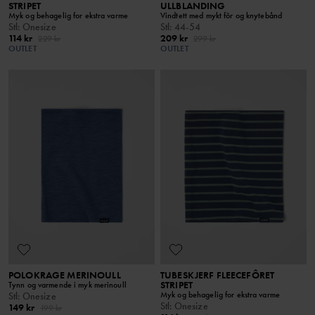
STRIPET
ULLBLANDING
Myk og behagelig for ekstra varme
Vindtett med mykt fôr og knytebånd
Stl
:
Onesize
Stl
:
44-54
114 kr
209 kr
229 kr
299 kr
OUTLET
OUTLET
POLOKRAGE MERINOULL
TUBESKJERF FLEECEFÔRET
STRIPET
Tynn og varmende i myk merinoull
Myk og behagelig for ekstra varme
Stl
:
Onesize
Stl
:
Onesize
149 kr
199 kr