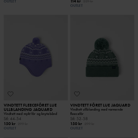
114 kr
OUTLET
229 kr
OUTLET
VINDTETT FLEECEFÔRET LUE
VINDTETT FÔRET LUE JAQUARD
ULLBLANDING JAQUARD
Vindtett ullblanding med varmende
Vindtett med mykt fôr og knytebånd
fleecefôr
Stl
:
44-54
Stl
:
52-58
150 kr
150 kr
299 kr
299 kr
OUTLET
OUTLET