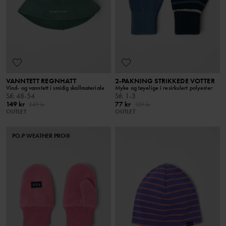
VANNTETT REGNHATT
2-PAKNING STRIKKEDE VOTTER
Vind- og vanntett i smidig skallmateriale
Myke og tøyelige i resirkulert polyester
Stl
:
48-54
Stl
:
1-3
149 kr
77 kr
249 kr
129 kr
OUTLET
OUTLET
PO.P WEATHER PRO®