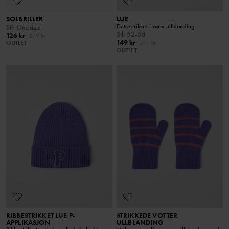
SOLBRILLER
LUE
Flettestrikket i varm ullblanding
Stl
:
Onesize
Stl
:
52-58
126 kr
279 kr
149 kr
OUTLET
249 kr
OUTLET
RIBBESTRIKKET LUE P-
STRIKKEDE VOTTER
APPLIKASJON
ULLBLANDING