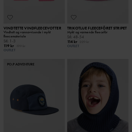
VINDTETTE VINDFLEECEVOTTER
TRIKOTLUE FLEECEFÔRET STRIPET
Vindtett og vannavvisende i mykt
Mykt og varmende fleecefôr
fleecemateriale
Stl
:
48-54
Stl
:
1-3
114 kr
229 kr
119 kr
199 kr
OUTLET
OUTLET
PO.P ADVENTURE