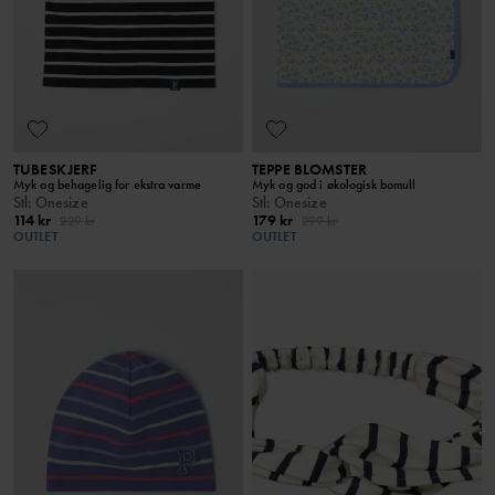
TUBESKJERF
TEPPE BLOMSTER
Myk og behagelig for ekstra varme
Myk og god i økologisk bomull
Stl
:
Onesize
Stl
:
Onesize
114 kr
179 kr
229 kr
299 kr
OUTLET
OUTLET