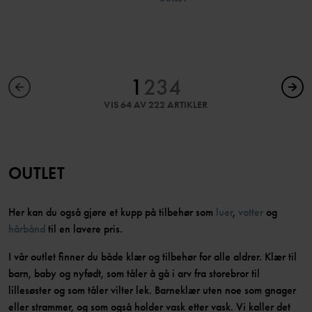
1
2
3
4
VIS 64 AV 222 ARTIKLER
OUTLET
Her kan du også gjøre et kupp på tilbehør som
luer
,
votter
og
hårbånd
til en lavere pris.
I vår outlet finner du både klær og tilbehør for alle aldrer. Klær til
barn, baby og nyfødt, som tåler å gå i arv fra storebror til
lillesøster og som tåler vilter lek. Barneklær uten noe som gnager
eller strammer, og som også holder vask etter vask. Vi kaller det