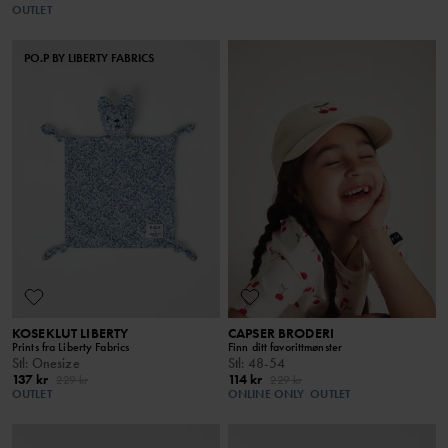
OUTLET
PO.P BY LIBERTY FABRICS
KOSEKLUT LIBERTY
CAPSER BRODERI
Prints fra Liberty Fabrics
Finn ditt favorittmønster
Stl
:
Onesize
Stl
:
48-54
137 kr
114 kr
229 kr
229 kr
OUTLET
ONLINE ONLY
OUTLET