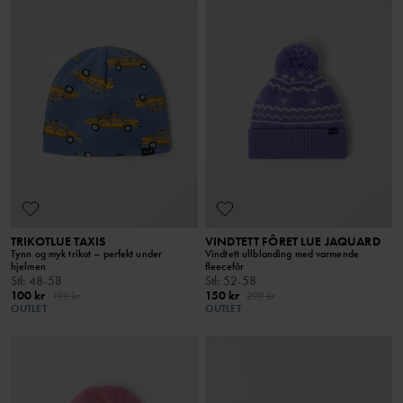
TRIKOTLUE TAXIS
VINDTETT FÔRET LUE JAQUARD
Tynn og myk trikot – perfekt under
Vindtett ullblanding med varmende
hjelmen
fleecefôr
Stl
:
48-58
Stl
:
52-58
100 kr
150 kr
199 kr
299 kr
OUTLET
OUTLET