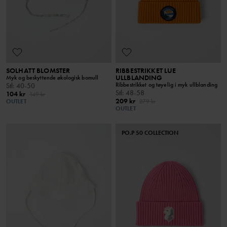
SOLHATT BLOMSTER
RIBBESTRIKKET LUE
ULLBLANDING
Myk og beskyttende økologisk bomull
Ribbestrikket og tøyelig i myk ullblanding
Stl
:
40-50
Stl
:
48-58
104 kr
149 kr
209 kr
OUTLET
279 kr
OUTLET
PO.P 50 COLLECTION