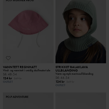
PO.P WEATHER PRO®
VANNTETT REGNHATT
STRIKKET BALAKLAVA
ULLBLANDING
Vind- og vanntett i smidig skallmateriale
Varm og myk merinoullblanding
Stl
:
48-54
Stl
:
44-54
124 kr
249 kr
124 kr
OUTLET
249 kr
OUTLET
PO.P ADVENTURE