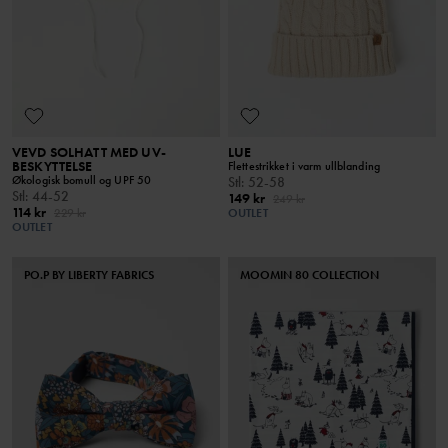
VEVD SOLHATT MED UV-
LUE
BESKYTTELSE
Flettestrikket i varm ullblanding
Økologisk bomull og UPF 50
Stl
:
52-58
Stl
:
44-52
149 kr
249 kr
114 kr
229 kr
OUTLET
OUTLET
PO.P BY LIBERTY FABRICS
MOOMIN 80 COLLECTION