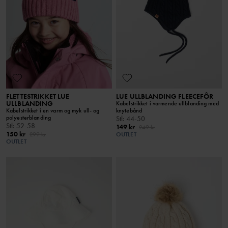
FLETTESTRIKKET LUE
LUE ULLBLANDING FLEECEFÔR
ULLBLANDING
Kabelstrikket i varmende ullblanding med
Kabelstrikket i en varm og myk ull- og
knytebånd
polyesterblanding
Stl
:
44-50
Stl
:
52-58
149 kr
249 kr
150 kr
299 kr
OUTLET
OUTLET