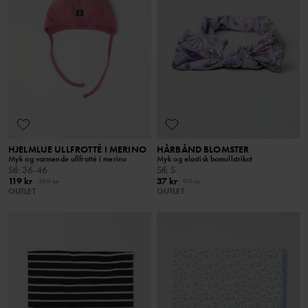
HJELMLUE ULLFROTTÉ I MERINO
HÅRBÅND BLOMSTER
Myk og varmende ullfrotté i merino
Myk og elastisk bomullstrikot
Stl
:
36-46
Stl
:
S
119 kr
37 kr
199 kr
99 kr
OUTLET
OUTLET