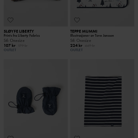
SLØYFE LIBERTY
TEPPE MUMMI
Prints fra Liberty Fabrics
Illustrasjoner av Tove Jansson
Stl
:
Onesize
Stl
:
Onesize
107 kr
224 kr
179 kr
449 kr
OUTLET
OUTLET