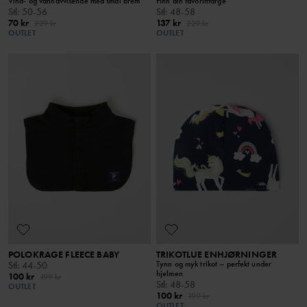
Vind- og vannavvisende med smal brem
Finn din favorittfarge
Stl
:
50-56
Stl
:
48-58
70 kr
137 kr
229 kr
229 kr
OUTLET
OUTLET
POLOKRAGE FLEECE BABY
TRIKOTLUE ENHJØRNINGER
Tynn og myk trikot – perfekt under
Stl
:
44-50
hjelmen
100 kr
199 kr
Stl
:
48-58
OUTLET
100 kr
199 kr
OUTLET