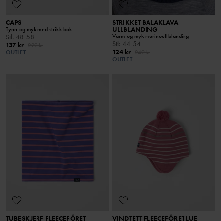
CAPS
STRIKKET BALAKLAVA
ULLBLANDING
Tynn og myk med strikk bak
Varm og myk merinoullblanding
Stl
:
48-58
Stl
:
44-54
137 kr
229 kr
124 kr
OUTLET
249 kr
OUTLET
TUBESKJERF FLEECEFÔRET
VINDTETT FLEECEFÔRET LUE