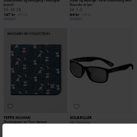
Ribbestrikket og behagelig i økologisk
Myke og tøyelige i varm ullblanding med
bomull
klassiske striper
Stl
:
48-58
Stl
:
1-3
167 kr
64 kr
279 kr
129 kr
OUTLET
OUTLET
MOOMIN 80 COLLECTION
TEPPE MUMMI
SOLBRILLER
Illustrasjoner av Tove Jansson
Stl
:
Onesize
Stl
:
Onesize
146 kr
279 kr
224 kr
449 kr
OUTLET
OUTLET