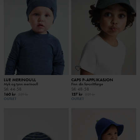
LUE MERINOULL
CAPS P-APPLIKASJON
Myk og tynn merinoull
Finn din favorittfarge
Stl
:
44-58
Stl
:
48-58
160 kr
137 kr
229 kr
229 kr
OUTLET
OUTLET