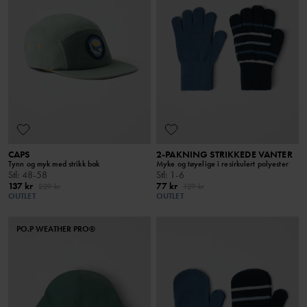
CAPS
2-PAKNING STRIKKEDE VANTER
Tynn og myk med strikk bak
Myke og tøyelige i resirkulert polyester
Stl
:
48-58
Stl
:
1-6
137 kr
77 kr
229 kr
129 kr
OUTLET
OUTLET
PO.P WEATHER PRO®