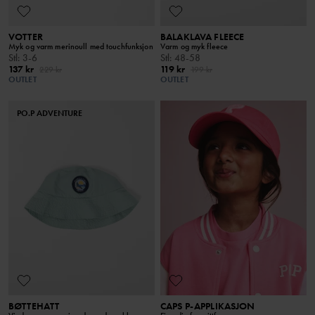
VOTTER
BALAKLAVA FLEECE
Myk og varm merinoull med touchfunksjon
Varm og myk fleece
Stl
:
3-6
Stl
:
48-58
137 kr
119 kr
229 kr
199 kr
OUTLET
OUTLET
PO.P ADVENTURE
BØTTEHATT
CAPS P-APPLIKASJON