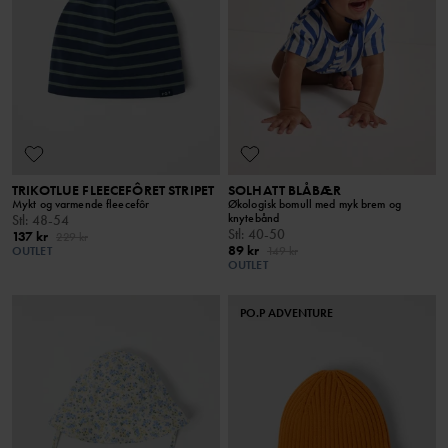
TRIKOTLUE FLEECEFÔRET STRIPET
SOLHATT BLÅBÆR
Mykt og varmende fleecefôr
Økologisk bomull med myk brem og
knytebånd
Stl
:
48-54
Stl
:
40-50
137 kr
229 kr
89 kr
OUTLET
149 kr
OUTLET
PO.P ADVENTURE