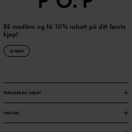
Bli medlem og få 10% rabatt på ditt første
kjøp!
JA TAKK
TRENGER DU HJELP?
KONTAKTE OSS
VANLIGE SPØRSMÅL
OM OSS
GAVEKORTSALDO
KJØPSVILKÅR
Om Polarn O. Pyret