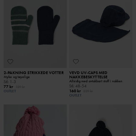
2-PAKNING STRIKKEDE VOTTER
VEVD UV-CAPS MED
NAKKEBESKYTTELSE
Myke og tøyelige
Allsidig med avtakbart stoff i nakken
Stl
:
1-3
Stl
:
48-54
77 kr
129 kr
160 kr
OUTLET
229 kr
OUTLET