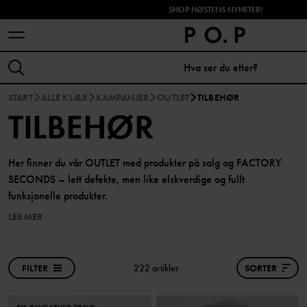
SHOP HØSTENS NYHETER!
START
ALLE KLÆR
KAMPANJER
OUTLET
TILBEHØR
TILBEHØR
Her finner du vår OUTLET med produkter på salg og FACTORY
SECONDS – lett defekte, men like elskverdige og fullt
funksjonelle produkter.
LES MER
FILTER
222 artikler
SORTER