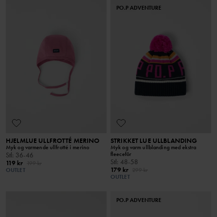
PO.P ADVENTURE
HJELMLUE ULLFROTTÉ MERINO
STRIKKET LUE ULLBLANDING
Myk og varmende ullfrotté i merino
Myk og varm ullblanding med ekstra
fleecefôr
Stl
:
36-46
Stl
:
48-58
119 kr
199 kr
179 kr
OUTLET
299 kr
OUTLET
PO.P ADVENTURE