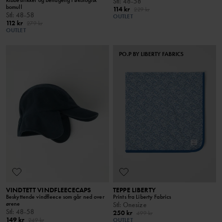
Stl
:
48-58
bomull
114 kr
229 kr
Stl
:
48-58
OUTLET
112 kr
279 kr
OUTLET
PO.P BY LIBERTY FABRICS
VINDTETT VINDFLEECECAPS
TEPPE LIBERTY
Beskyttende vindfleece som går ned over
Prints fra Liberty Fabrics
ørene
Stl
:
Onesize
Stl
:
48-58
250 kr
499 kr
149 kr
249 kr
OUTLET