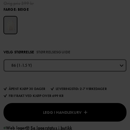
Orig.pris
399 kr
FARGE
:
BEIGE
VELG STØRRELSE
STØRRELSESGUIDE
86 (1-1.5 Y)
ÅPENT KJØP 30 DAGER
LEVERINGSTID: 2-7 VIRKEDAGER
FRI FRAKT VED KJØP OVER 699 KR
LEGG I HANDLEKURV
Web lager
Se lagerstatus i butikk