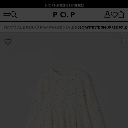
SHOP HØSTENS NYHETER!
START
ALLE KLÆR
KAMPANJER
SALE
BLOMSTRETE SNURREKJOLE