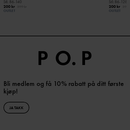
Stl
:
86-140
Stl
:
86-128
200 kr
200 kr
399 kr
399 
OUTLET
OUTLET
Bli medlem og få 10% rabatt på ditt første
kjøp!
JA TAKK