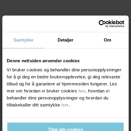
• Knapper bak på ryggen
• Ekstra vidde i skjørtet
Varenummer
:
60603350
MATERIALE & PLEIERÅD
Produksjonsland
:
Tyrkia
Samtykke
Detaljer
Om
Fabrikk
:
MTK ŞUBE - TYH ULUSLARARASI TEKSTİL
BÆREKRAFT
Materiale
Les mer
Denne nettsiden anvender cookies
LEVERING OG RETUR
95% Cotton Organic
Vi bruker cookies og behandler dine personopplysninger
5% Elastane
for å gi deg en bedre brukeropplevelse, gi deg relevante
tilbud og for å garantere at hjemmesiden fungerer. Les
Levering & retur
mer om hvordan vi bruker cookies
her
, hvordan vi
Pleieråd
behandler dine personopplysninger og hvordan du
tilbakekaller ditt samtykke
her
.
Levering
DU KAN OGSÅ VÆRE INTERESSERT I DETTE
VASK
40 °C maskinvask varm
Vi tilbyr fri frakt over 699 kr, og leveringstiden er 1–4 dager. I
Må ikke blekes
kassen vises de tilgjengelige leveringsalternativene på bakgrunn
Tillat alle cookies