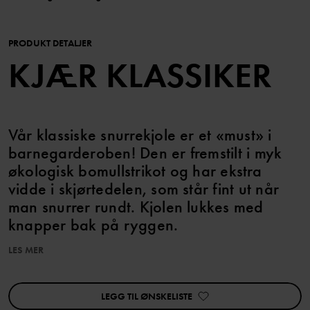
PRODUKT DETALJER
KJÆR KLASSIKER
Vår klassiske snurrekjole er et «must» i
barnegarderoben! Den er fremstilt i myk
økologisk bomullstrikot og har ekstra
vidde i skjørtedelen, som står fint ut når
man snurrer rundt. Kjolen lukkes med
knapper bak på ryggen.
LES MER
I størrelsene 86–92 har kjolen høyere skjæring i midjen, og
skjørtedelen er rynket.
Plagget kan søskenmatches!
LEGG TIL ØNSKELISTE
Egenskaper: