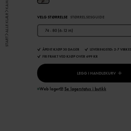
ALLE KLÆR
VELG STØRRELSE
STØRRELSESGUIDE
74 - 80 (6-12 M)
START
ÅPENT KJØP 30 DAGER
LEVERINGSTID: 2-7 VIRK
FRI FRAKT VED KJØP OVER 699 KR
LEGG I HANDLEKURV
Web lager
Se lagerstatus i butikk