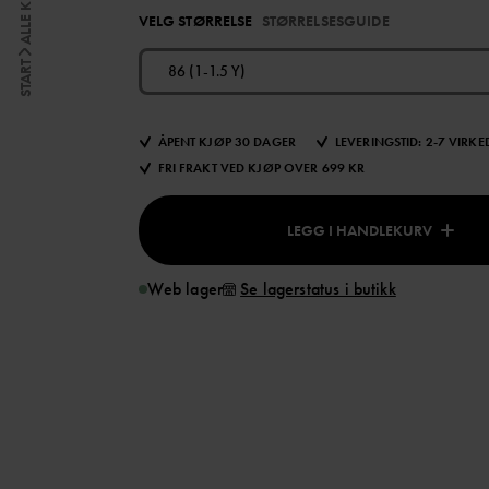
ALLE KLÆR
VELG STØRRELSE
STØRRELSESGUIDE
START
86 (1-1.5 Y)
ÅPENT KJØP 30 DAGER
LEVERINGSTID: 2-7 VIRK
FRI FRAKT VED KJØP OVER 699 KR
LEGG I HANDLEKURV
Web lager
Se lagerstatus i butikk