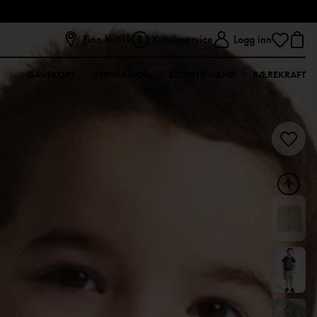
Finn butikk
Kundeservice
Logg inn
GAVEKORT
INSPIRASJON
SECOND HAND
BÆREKRAFT