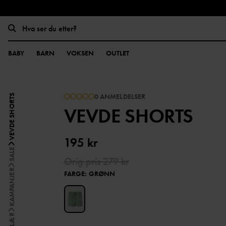
BABY
BARN
VOKSEN
OUTLET
0 ANMELDELSER
VEVDE SHORTS
VEVDE SHORTS
195 kr
SALE
Orig.pris
279 kr
KAMPANJER
FARGE
:
GRØNN