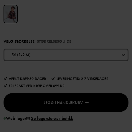
VELG STØRRELSE
STØRRELSESGUIDE
56 (1-2 M)
ÅPENT KJØP 30 DAGER
LEVERINGSTID: 2-7 VIRKEDAGER
FRI FRAKT VED KJØP OVER 699 KR
LEGG I HANDLEKURV
Web lager
Se lagerstatus i butikk