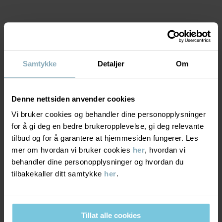
Produktsikkerhet:
KEEP AWAY FROM FIRE
Varenummer
:
60603168
MATERIALE & PLEIERÅD
Produksjonsland
:
Kina
Samtykke
Detaljer
Om
Fabrikk
:
Shunde Gain Rich Garment Co Ltd
BÆREKRAFT
Materiale
Les mer
Denne nettsiden anvender cookies
LEVERING OG RETUR
95% Cotton Organic
Vi bruker cookies og behandler dine personopplysninger
5% Elastane
for å gi deg en bedre brukeropplevelse, gi deg relevante
Levering & retur
tilbud og for å garantere at hjemmesiden fungerer. Les
Pleieråd
mer om hvordan vi bruker cookies
her
, hvordan vi
behandler dine personopplysninger og hvordan du
Levering
DU KAN OGSÅ VÆRE INTERESSERT I DETTE
tilbakekaller ditt samtykke
her
.
VASK
60 °C maskinvask varm
PO.P BY LI
Vi tilbyr fri frakt over 699 kr, og leveringstiden er 1–4 dager. I
Må ikke blekes
kassen vises de tilgjengelige leveringsalternativene på bakgrunn
Tillat alle cookies
av postnummeret som ordren skal leveres til.