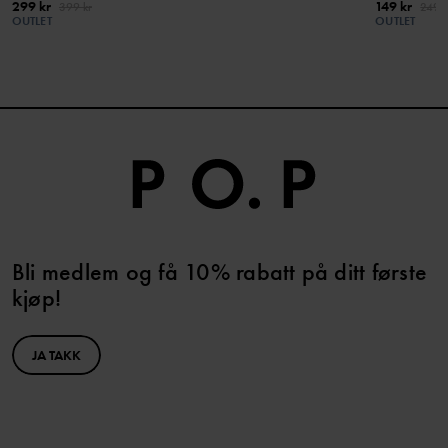
299 kr
149 kr
399 kr
249 k
OUTLET
OUTLET
Bli medlem og få 10% rabatt på ditt første
kjøp!
JA TAKK