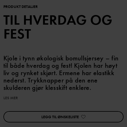
PRODUKT DETALJER
TIL HVERDAG OG
FEST
Kjole i tynn økologisk bomullsjersey – fin
til både hverdag og fest! Kjolen har høyt
liv og rynket skjørt. Ermene har elastikk
nederst. Trykknapper på den ene
skulderen gjør klesskift enklere.
LES MER
Størrelse 56–62 har trykknapp på begge skuldre.
Egenskaper:
LEGG TIL ØNSKELISTE
YKK-trykknapper