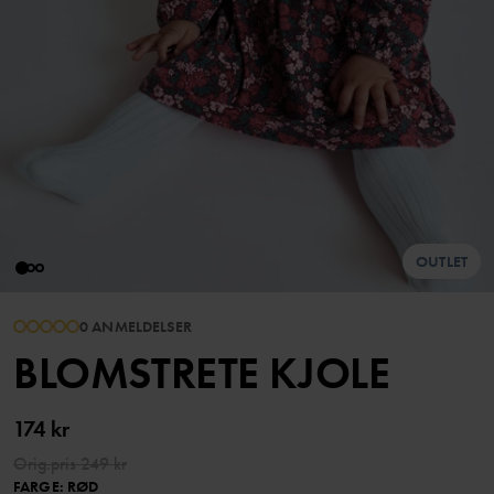
OUTLET
0 ANMELDELSER
BLOMSTRETE KJOLE
174 kr
Orig.pris
249 kr
FARGE
:
RØD