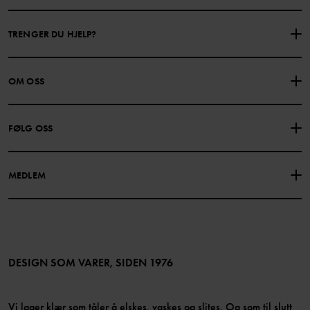
TRENGER DU HJELP?
KONTAKTE OSS
VANLIGE SPØRSMÅL
OM OSS
GAVEKORTSALDO
KJØPSVILKÅR
Om Polarn O. Pyret
FØLG OSS
PERSONVERNPOLICY
COOKIEPOLICY
Vår historie
Facebook
Finn våre butikker
MEDLEM
Instagram
Jobb
Medlemsfordeler
TikTok
Presse
Medlemsvilkår
LinkedIn
Tilgjengelighet for nettinnhold
Bli medlem
DESIGN SOM VARER, SIDEN 1976
Vi lager klær som tåler å elskes, vaskes og slites. Og som til slutt