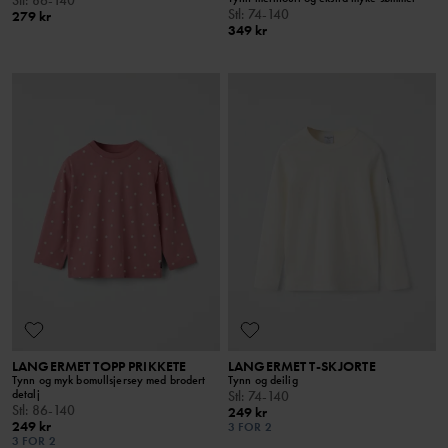
Stl
:
86-140
Stl
:
74-140
279 kr
349 kr
LANGERMET TOPP PRIKKETE
LANGERMET T-SKJORTE
Tynn og myk bomullsjersey med brodert
Tynn og deilig
detalj
Stl
:
74-140
Stl
:
86-140
249 kr
249 kr
3 FOR 2
3 FOR 2