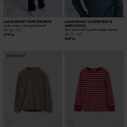
LANGERMET TOPP STRIPETE
LANGERMET UNDERTRØYE
MERINOULL
Myke striper i økologisk bomull
Tynn merinoull og ekstra myke sømmer
Stl
:
86-140
Stl
:
74-140
279 kr
349 kr
BEST IN TEST