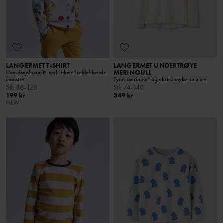
LANGERMET T-SHIRT
LANGERMET UNDERTRØYE
MERINOULL
Hverdagsfavoritt med lekent heldekkende
mønster
Tynn merinoull og ekstra myke sømmer
Stl
:
86-128
Stl
:
74-140
199 kr
349 kr
NEW