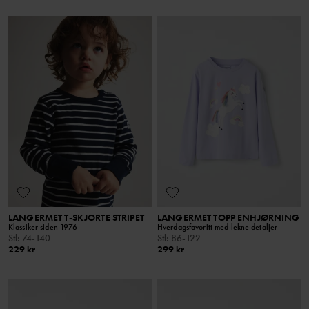
LANGERMET T-SKJORTE STRIPET
LANGERMET TOPP ENHJØRNING
Klassiker siden 1976
Hverdagsfavoritt med lekne detaljer
Stl
:
74-140
Stl
:
86-122
229 kr
299 kr