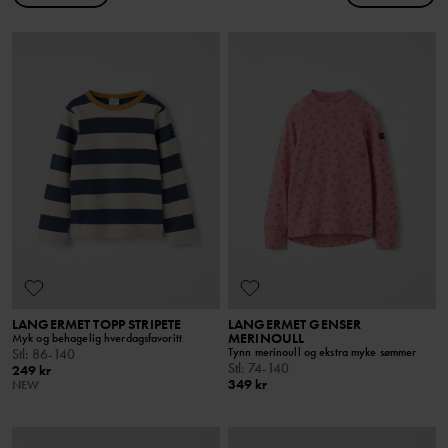
LANGERMET TOPP STRIPETE
LANGERMET GENSER
MERINOULL
Myk og behagelig hverdagsfavoritt
Tynn merinoull og ekstra myke sømmer
Stl
:
86-140
Stl
:
74-140
249 kr
349 kr
NEW