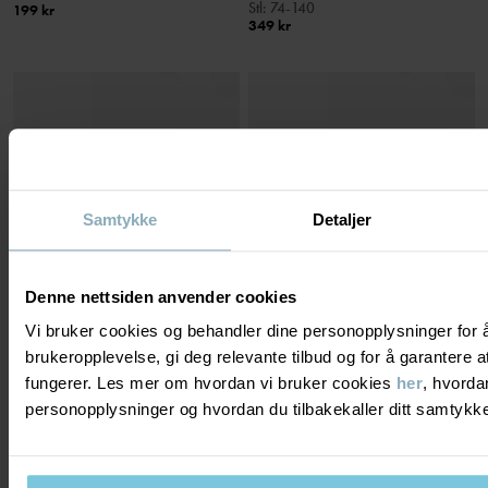
Stl
:
74-140
199 kr
349 kr
Samtykke
Detaljer
Denne nettsiden anvender cookies
Vi bruker cookies og behandler dine personopplysninger for 
brukeropplevelse, gi deg relevante tilbud og for å garantere
fungerer. Les mer om hvordan vi bruker cookies
her
, hvorda
GENSER STRIPET NYFØDT
LANGERMET T-SKJORTE STRIPET
Klassiker seit 1976
Stl
:
50-68
personopplysninger og hvordan du tilbakekaller ditt samtyk
Stl
:
74-80
199 kr
229 kr