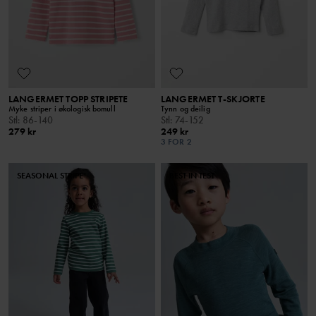
LANGERMET TOPP STRIPETE
LANGERMET T-SKJORTE
Myke striper i økologisk bomull
Tynn og deilig
Stl
:
86-140
Stl
:
74-152
279 kr
249 kr
3 FOR 2
SEASONAL STRIPE
BEST IN TEST