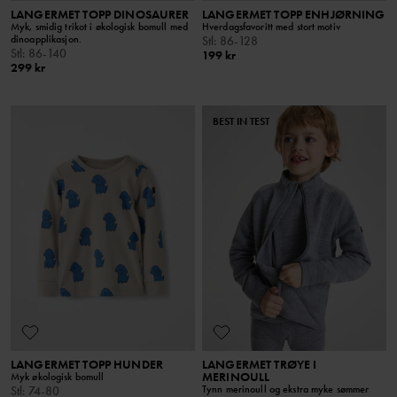
LANGERMET TOPP DINOSAURER
LANGERMET TOPP ENHJØRNING
Myk, smidig trikot i økologisk bomull med
Hverdagsfavoritt med stort motiv
dinoapplikasjon.
Stl
:
86-128
Stl
:
86-140
199 kr
299 kr
BEST IN TEST
LANGERMET TOPP HUNDER
LANGERMET TRØYE I
MERINOULL
Myk økologisk bomull
Tynn merinoull og ekstra myke sømmer
Stl
:
74-80