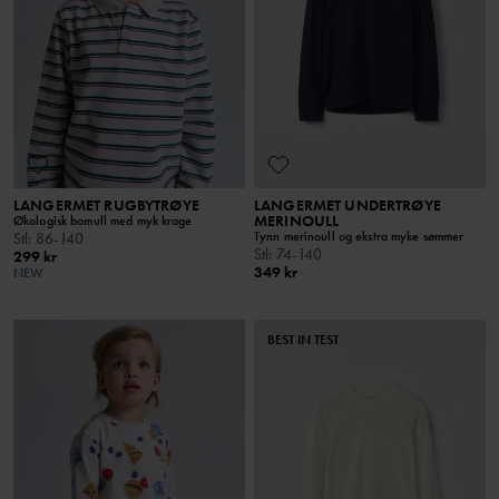
LANGERMET RUGBYTRØYE
LANGERMET UNDERTRØYE
MERINOULL
Økologisk bomull med myk krage
Tynn merinoull og ekstra myke sømmer
Stl
:
86-140
Stl
:
74-140
299 kr
349 kr
NEW
BEST IN TEST