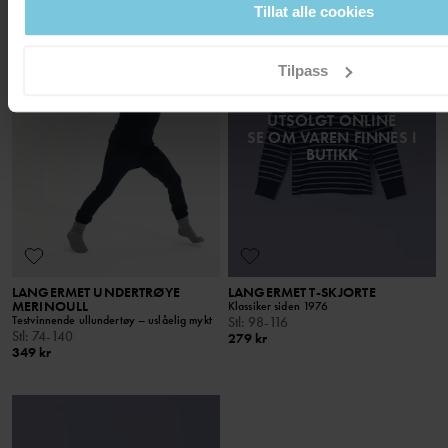
Tillat alle cookies
BEST IN TEST
Tilpass
UTSOLGT ONLINE
SE OM VAREN FINNES I
BUTIKK
LANGERMET UNDERTRØYE
LANGERMET T-SKJORTE
MERINOULL
Klassiker siden 1976
Testvinnende ullundertøy – uslåelig mykt
Stl
:
98-116
Stl
:
74-140
279 kr
349 kr