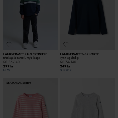
LANGERMET RUGBYTRØYE
LANGERMET T-SKJORTE
Økologisk bomull, myk krage
Tynn og deilig
Stl
:
86-140
Stl
:
74-140
299 kr
249 kr
NEW
3 FOR 2
SEASONAL STRIPE