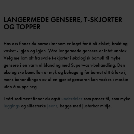
LANGERMEDE GENSERE, T-SKJORTER
OG TOPPER
Hos oss finner du barneklær som er laget for å bli elsket, brukt og
vasket - igjen og igjen. Våre langermede gensere er intet unntak.
Velg mellom alt fra svale t-skjorter i økologisk bomull til myke
gensere i en varm ullblanding med Superwash-behandling. Den
økologiske bomullen er myk og behagelig for barnet ditt å leke i,
mens behandlingen av ullen gjør at genseren kan vaskes i maskin
uten å nuppe seg.
I vårt sortiment finner du også
underdeler
som passer til, som myke
leggings
og slitesterke
jeans
, begge med justerbar midje.