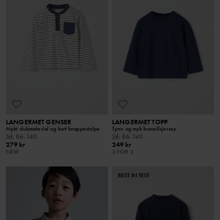
LANGERMET GENSER
LANGERMET TOPP
Mykt slubmaterial og kort knappestolpe
Tynn og myk bomullsjersey
Stl
:
86-140
Stl
:
86-140
279 kr
249 kr
NEW
3 FOR 2
BEST IN TEST