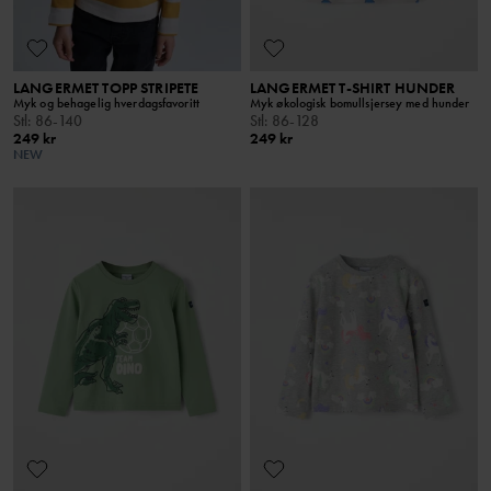
LANGERMET TOPP STRIPETE
LANGERMET T-SHIRT HUNDER
Myk og behagelig hverdagsfavoritt
Myk økologisk bomullsjersey med hunder
Stl
:
86-140
Stl
:
86-128
249 kr
249 kr
NEW