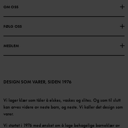
KONTAKTE OSS
VANLIGE SPØRSMÅL
OM OSS
GAVEKORTSALDO
KJØPSVILKÅR
Om Polarn O. Pyret
FØLG OSS
PERSONVERNPOLICY
COOKIEPOLICY
Vår historie
Facebook
Finn våre butikker
MEDLEM
Instagram
Jobb
Medlemsfordeler
TikTok
Presse
Medlemsvilkår
LinkedIn
Tilgjengelighet for nettinnhold
Bli medlem
DESIGN SOM VARER, SIDEN 1976
Vi lager klær som tåler å elskes, vaskes og slites. Og som til slutt
kan arves videre av neste barn, og neste. Vi kaller det design som
varer.
Vi startet i 1976 med ønsket om å lage behagelige barneklær av