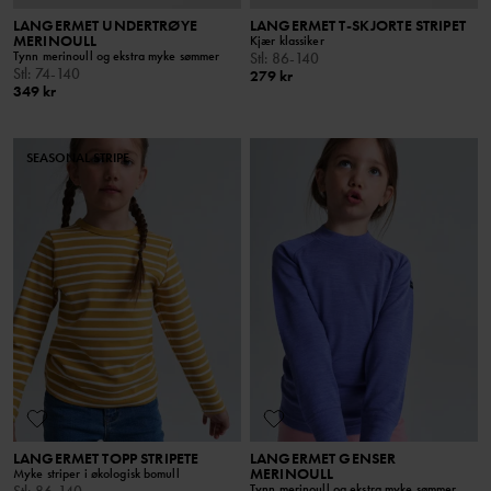
LANGERMET UNDERTRØYE
LANGERMET T-SKJORTE STRIPET
MERINOULL
Kjær klassiker
Tynn merinoull og ekstra myke sømmer
Stl
:
86-140
Stl
:
74-140
279 kr
349 kr
SEASONAL STRIPE
LANGERMET TOPP STRIPETE
LANGERMET GENSER
MERINOULL
Myke striper i økologisk bomull
Tynn merinoull og ekstra myke sømmer