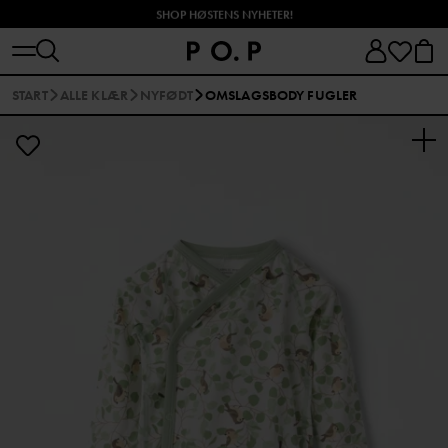
SHOP HØSTENS NYHETER!
START
ALLE KLÆR
NYFØDT
OMSLAGSBODY FUGLER