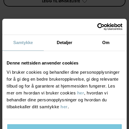
LEGG TIL ØNSKELISTE
• YKK-trykknapper
Varenummer
:
60603307
Produksjonsland
:
Kina
Fabrikk
:
Shunde Gain Rich Garment Co Ltd
MATERIALE & PLEIERÅD
Les mer
Samtykke
Detaljer
Om
BÆREKRAFT
Materiale
Denne nettsiden anvender cookies
LEVERING OG RETUR
Vi bruker cookies og behandler dine personopplysninger
95% Cotton Organic
for å gi deg en bedre brukeropplevelse, gi deg relevante
5% Elastane
tilbud og for å garantere at hjemmesiden fungerer. Les
Levering & retur
mer om hvordan vi bruker cookies
her
, hvordan vi
Pleieråd
behandler dine personopplysninger og hvordan du
tilbakekaller ditt samtykke
her
.
Levering
DU KAN OGSÅ VÆRE INTERESSERT I DETTE
VASK
60 °C maskinvask varm
Vi tilbyr fri frakt over 699 kr, og leveringstiden er 1–4 dager. I