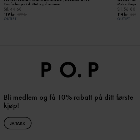
Kan forlenges i skrittet og på ermene
Myk collegekva
Stl
:
44-68
Stl
:
56-80
119 kr
114 kr
199 kr
229 k
OUTLET
OUTLET
Bli medlem og få 10% rabatt på ditt første
kjøp!
JA TAKK