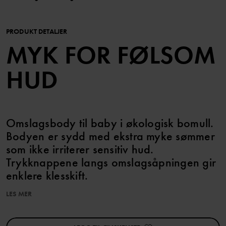
PRODUKT DETALJER
MYK FOR FØLSOM
HUD
Omslagsbody til baby i økologisk bomull.
Bodyen er sydd med ekstra myke sømmer
som ikke irriterer sensitiv hud.
Trykknappene langs omslagsåpningen gir
enklere klesskift.
LES MER
Egenskaper:
• Omslagsknepping
• Ekstra myke og flate sømmer