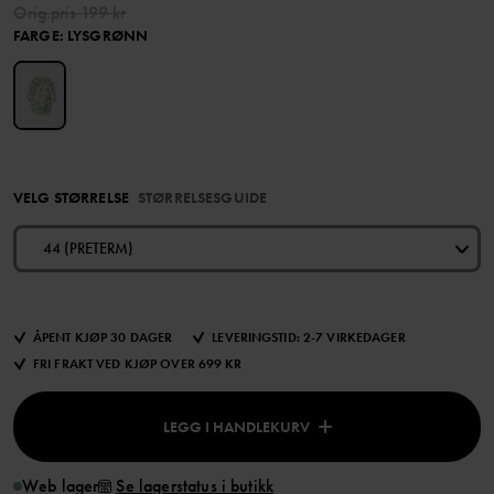
Orig.pris
199 kr
FARGE
:
LYSGRØNN
VELG STØRRELSE
STØRRELSESGUIDE
44 (PRETERM)
ÅPENT KJØP 30 DAGER
LEVERINGSTID: 2-7 VIRKEDAGER
FRI FRAKT VED KJØP OVER 699 KR
LEGG I HANDLEKURV
Web lager
Se lagerstatus i butikk