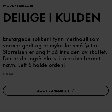
PRODUKT DETALJER
DEILIGE I KULDEN
Ensfargede sokker i tynn merinoull som
varmer godt og er myke for små føtter.
Størrelsen er angitt på innsiden av skaftet.
Der er det også plass til å skrive barnets
navn. Lett å holde orden!
LES MER
Varenummer
:
60601390
Produksjonsland
:
Litauen
Fabrikk
:
Skinija UAB
LEGG TIL ØNSKELISTE
Les mer