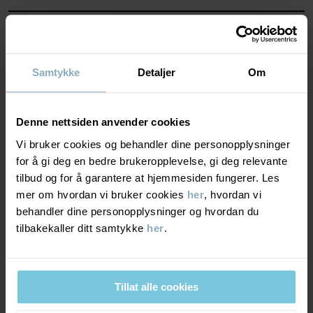
MATERIALE & PLEIERÅD
BÆREKRAFT
Samtykke
Detaljer
Om
Materiale
LEVERING OG RETUR
80% Merino Wool
Denne nettsiden anvender cookies
17% Polyamide
Vi bruker cookies og behandler dine personopplysninger
3% Elastane
Levering & retur
for å gi deg en bedre brukeropplevelse, gi deg relevante
tilbud og for å garantere at hjemmesiden fungerer. Les
Pleieråd
mer om hvordan vi bruker cookies
her
, hvordan vi
Levering
DU KAN OGSÅ VÆRE INTERESSERT I DETTE
behandler dine personopplysninger og hvordan du
VASK
tilbakekaller ditt samtykke
her
.
Vi tilbyr fri frakt over 699 kr, og leveringstiden er 1–4 dager. I
30 °C ullprogram
kassen vises de tilgjengelige leveringsalternativene på bakgrunn
Må ikke blekes
av postnummeret som ordren skal leveres til.
Tillat alle cookies
Må ikke tørketromles