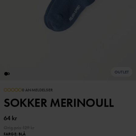
OUTLET
0 ANMELDELSER
SOKKER MERINOULL
64 kr
Orig.pris
129 kr
FARGE
:
BLÅ