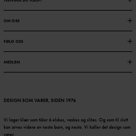
KONTAKTE OSS
VANLIGE SPØRSMÅL
OM OSS
GAVEKORTSALDO
KJØPSVILKÅR
Om Polarn O. Pyret
FØLG OSS
PERSONVERNPOLICY
COOKIEPOLICY
Vår historie
Facebook
Finn våre butikker
MEDLEM
Instagram
Jobb
Medlemsfordeler
TikTok
Presse
Medlemsvilkår
LinkedIn
Tilgjengelighet for nettinnhold
Bli medlem
DESIGN SOM VARER, SIDEN 1976
Vi lager klær som tåler å elskes, vaskes og slites. Og som til slutt
kan arves videre av neste barn, og neste. Vi kaller det design som
varer.