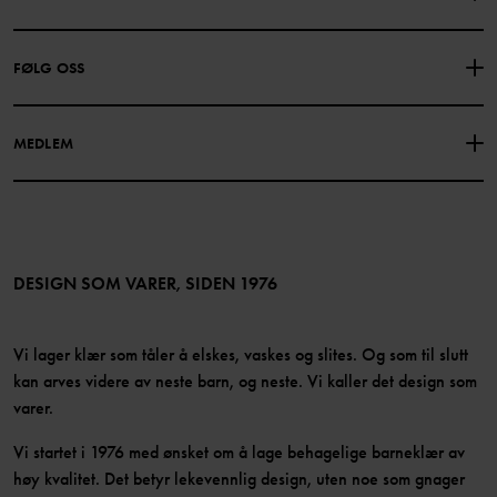
GAVEKORTSALDO
KJØPSVILKÅR
Om Polarn O. Pyret
FØLG OSS
PERSONVERNPOLICY
COOKIEPOLICY
Vår historie
Facebook
Finn våre butikker
MEDLEM
Instagram
Jobb
Medlemsfordeler
TikTok
Presse
Medlemsvilkår
LinkedIn
Tilgjengelighet for nettinnhold
Bli medlem
DESIGN SOM VARER, SIDEN 1976
Vi lager klær som tåler å elskes, vaskes og slites. Og som til slutt
kan arves videre av neste barn, og neste. Vi kaller det design som
varer.
Vi startet i 1976 med ønsket om å lage behagelige barneklær av
høy kvalitet. Det betyr lekevennlig design, uten noe som gnager