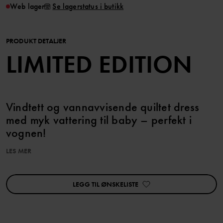
Web lager
Se lagerstatus i butikk
PRODUKT DETALJER
LIMITED EDITION
Vindtett og vannavvisende quiltet dress
med myk vattering til baby – perfekt i
vognen!
LES MER
Dressen er laget i 100 % resirkulert polyester og har fast hette.
Den lange glidelåsen foran gir enklere klesskift og har en
beskyttelse øverst som hindrer at den gnager mot hake og kinn.
LEGG TIL ØNSKELISTE
Glidelåsen har også en vindklaff på innsiden som beskytter ekstra
mot kald luft.
Dressen har dessuten stoff som kan brettes over nederst på ermer
og ben for å holde små hender og føtter varme (ikke størrelse 80).