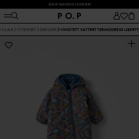
SHOP HØSTENS NYHETER!
E KLÆR
YTTERTØY
DRESSER
VINDTETT VATTERT TERMODRESS LIBERTY