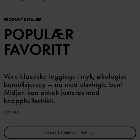
PRODUKT DETALJER
POPULÆR
FAVORITT
Våre klassiske leggings i myk, økologisk
bomullsjersey – nå med utsvingte ben!
Midjen kan enkelt justeres med
knapphullsstrikk.
LES MER
Egenskaper:
• Justerbar midje med knapphullsstrikk
LEGG TIL ØNSKELISTE
Varenummer
:
60603359