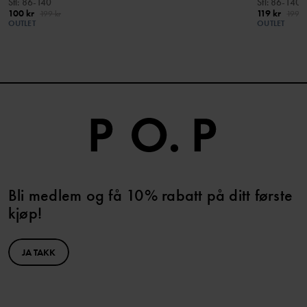
Stl
:
86-140
Stl
:
86-140
100 kr
119 kr
199 kr
199 k
OUTLET
OUTLET
Bli medlem og få 10% rabatt på ditt første
kjøp!
JA TAKK