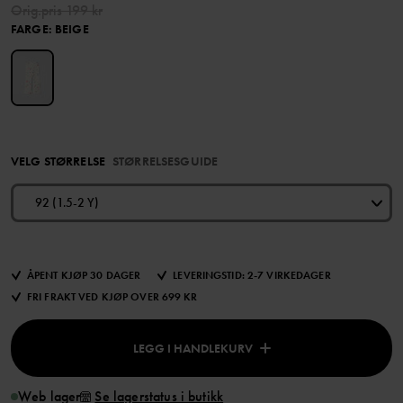
Orig.pris
199 kr
FARGE
:
BEIGE
VELG STØRRELSE
STØRRELSESGUIDE
92 (1.5-2 Y)
ÅPENT KJØP 30 DAGER
LEVERINGSTID: 2-7 VIRKEDAGER
FRI FRAKT VED KJØP OVER 699 KR
LEGG I HANDLEKURV
Web lager
Se lagerstatus i butikk