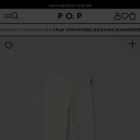
SHOP HØSTENS NYHETER!
EKSJONER
SOMMERKLÆR
PLAY UTSVINGEDE LEGGINGS BLOMSTRETE