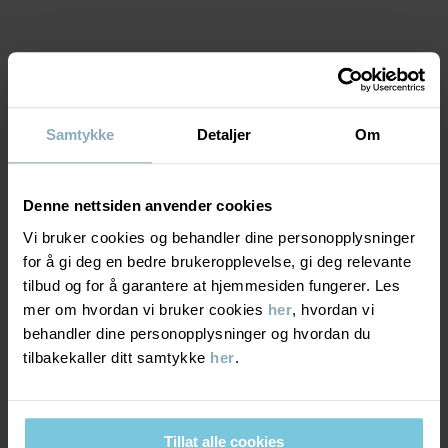
Produksjonsland
:
Tyrkia
Fabrikk
:
MTK ŞUBE - TYH ULUSLARARASI TEKSTİL
Les mer
MATERIALE & PLEIERÅD
Samtykke
Detaljer
Om
BÆREKRAFT
Materiale
Denne nettsiden anvender cookies
LEVERING OG RETUR
95% Cotton Organic
Vi bruker cookies og behandler dine personopplysninger
5% Elastane
for å gi deg en bedre brukeropplevelse, gi deg relevante
tilbud og for å garantere at hjemmesiden fungerer. Les
Levering & retur
mer om hvordan vi bruker cookies
her
, hvordan vi
Pleieråd
behandler dine personopplysninger og hvordan du
tilbakekaller ditt samtykke
her
.
Levering
DU KAN OGSÅ VÆRE INTERESSERT I DETTE
VASK
40 °C maskinvask varm
Vi tilbyr fri frakt over 699 kr, og leveringstiden er 1–4 dager. I
Må ikke blekes
kassen vises de tilgjengelige leveringsalternativene på bakgrunn
Tillat alle cookies