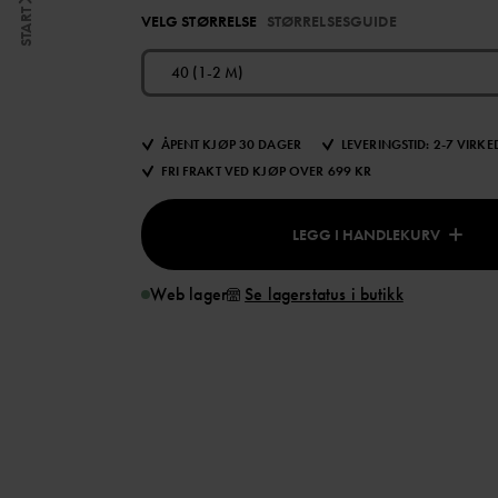
START
VELG STØRRELSE
STØRRELSESGUIDE
40 (1-2 M)
ÅPENT KJØP 30 DAGER
LEVERINGSTID: 2-7 VIRK
FRI FRAKT VED KJØP OVER 699 KR
LEGG I HANDLEKURV
Web lager
Se lagerstatus i butikk