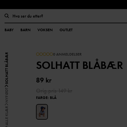
BABY
BARN
VOKSEN
OUTLET
0 ANMELDELSER
SOLHATT BLÅBÆR
SOLHATT BLÅBÆR
89 kr
Orig.pris
149 kr
NYFØDT
FARGE
:
BLÅ
ALLE KLÆR