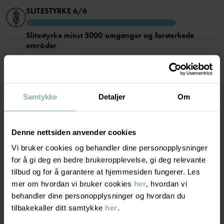
• Vannavvisende BIONIC-FINISH® ECO-impregnering, en PFAS-
fri teknologi
SLITESTYRKE
6/6
• Varm vattering i Primaloft
• 3M-reflekser med 360 graders synlighet
Slitestyrke minst 5000 omganger og forsterkede
områder
Varenummer
:
60602528
Optimal slitestyrke. Plagget tåler kraftig slitasje og er
ekstra slitesterkt takket være forsterkede områder. Tåler
Produksjonsland
:
Kina
alle typer aktiviteter.
Fabrikk
:
Hangzhou Hualan Garments Co Ltd
Les mer
Samtykke
Detaljer
Om
PUSTEEVNE
5/6
Denne nettsiden anvender cookies
Pusteevne minst 5000g/m²/24t
Vi bruker cookies og behandler dine personopplysninger
Meget god pusteevne. Plagget passer for aktive leker.
for å gi deg en bedre brukeropplevelse, gi deg relevante
tilbud og for å garantere at hjemmesiden fungerer. Les
ISOLASJON
4/6
mer om hvordan vi bruker cookies
her
, hvordan vi
behandler dine personopplysninger og hvordan du
Middels varm polstring
tilbakekaller ditt samtykke
her
.
God varme. Plagget holder barnet ditt varmt i kjølig