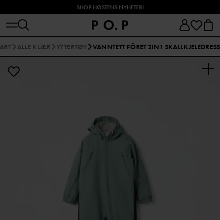
SHOP HØSTENS NYHETER!
TART
ALLE KLÆR
YTTERTØY
VANNTETT FÔRET 2IN1 SKALLKJELEDRESS