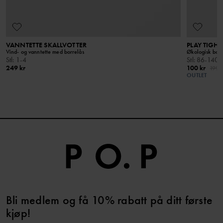
VANNTETTE SKALLVOTTER
PLAY TIGHT
Vind- og vanntette med borrelås
Økologisk bomu
Stl
:
1-4
Stl
:
86-140
249 kr
100 kr
199 k
OUTLET
Bli medlem og få 10% rabatt på ditt første
kjøp!