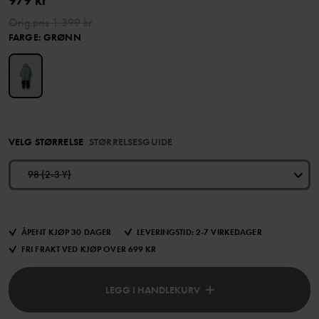
979 kr
Orig.pris
1 399 kr
FARGE
:
GRØNN
VELG STØRRELSE
STØRRELSESGUIDE
98 (2-3 Y)
ÅPENT KJØP 30 DAGER
LEVERINGSTID: 2-7 VIRKEDAGER
FRI FRAKT VED KJØP OVER 699 KR
LEGG I HANDLEKURV