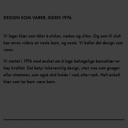
Medlemsvilkår
LinkedIn
Tilgjengelighet for nettinnhold
Bli medlem
DESIGN SOM VARER, SIDEN 1976
Vi lager klær som tåler å elskes, vaskes og slites. Og som til slutt
kan arves videre av neste barn, og neste. Vi kaller det design som
varer.
Vi startet i 1976 med ønsket om å lage behagelige barneklær av
høy kvalitet. Det betyr lekevennlig design, uten noe som gnager
eller strammer, som også skal holde i vask etter vask. Helt enkelt
klær som lar barn være barn.