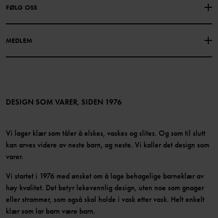
FØLG OSS
PERSONVERNPOLICY
COOKIEPOLICY
Vår historie
Facebook
Finn våre butikker
MEDLEM
Instagram
Jobb
Medlemsfordeler
TikTok
Presse
Medlemsvilkår
LinkedIn
Tilgjengelighet for nettinnhold
Bli medlem
DESIGN SOM VARER, SIDEN 1976
Vi lager klær som tåler å elskes, vaskes og slites. Og som til slutt
kan arves videre av neste barn, og neste. Vi kaller det design som
varer.
Vi startet i 1976 med ønsket om å lage behagelige barneklær av
høy kvalitet. Det betyr lekevennlig design, uten noe som gnager
eller strammer, som også skal holde i vask etter vask. Helt enkelt
klær som lar barn være barn.