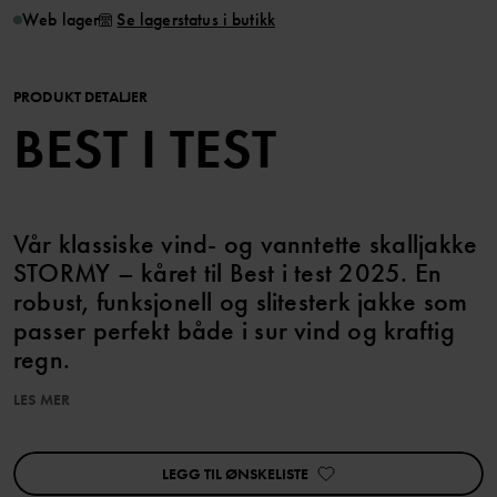
Web lager
Se lagerstatus i butikk
PRODUKT DETALJER
BEST I TEST
Vår klassiske vind- og vanntette skalljakke
STORMY – kåret til Best i test 2025. En
robust, funksjonell og slitesterk jakke som
passer perfekt både i sur vind og kraftig
regn.
LES MER
EGENSKAPER:
• Kåret til Best i test av panelet på best-i-test.se flere år på rad –
senest 2025.
LEGG TIL ØNSKELISTE
• Kåret til Best Buy blant regnjakker av den engelske siden
IndyBest 2025.