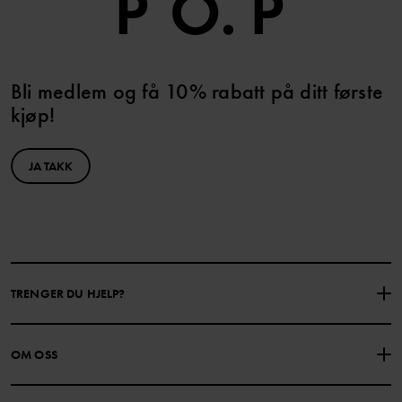
Bli medlem og få 10% rabatt på ditt første
kjøp!
JA TAKK
TRENGER DU HJELP?
KONTAKTE OSS
VANLIGE SPØRSMÅL
OM OSS
GAVEKORTSALDO
KJØPSVILKÅR
Om Polarn O. Pyret