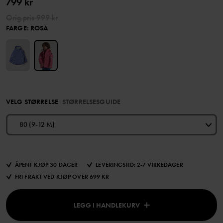
799 kr
Orig.pris
999 kr
FARGE
:
ROSA
VELG STØRRELSE
STØRRELSESGUIDE
80 (9-12 M)
ÅPENT KJØP 30 DAGER
LEVERINGSTID: 2-7 VIRKEDAGER
FRI FRAKT VED KJØP OVER 699 KR
LEGG I HANDLEKURV