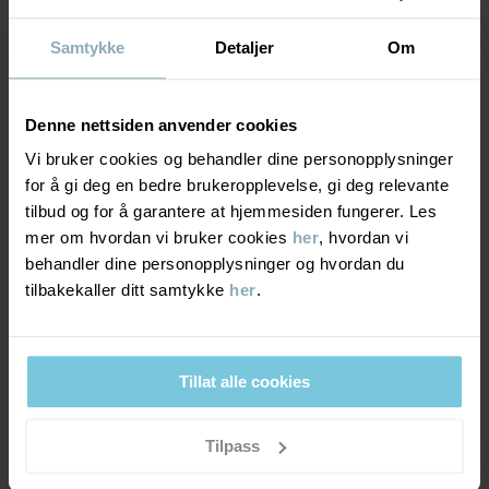
Meget god slitestyrke. Plagget tåler kraftig slitasje og tåler
• Helteipede sømmer som gjør plagget helt vanntett
tøffe aktiviteter.
• Vindtett materiale som stenger vinden ute
• Vannavvisende med BIONIC-FINISH® ECO-impregnering, en
Samtykke
Detaljer
Om
teknologi som ikke benytter PFAS
• 3M-reflekser med 360 graders synlighet
PUSTEEVNE
6/6
• YKK-glidelåser av høy kvalitet
Denne nettsiden anvender cookies
Pusteevne minst 7000g/m²/24t
Varenummer
:
60603230
Vi bruker cookies og behandler dine personopplysninger
Optimal pusteevne. Plagget passer for svært aktive leker.
for å gi deg en bedre brukeropplevelse, gi deg relevante
Produksjonsland
:
Kina
tilbud og for å garantere at hjemmesiden fungerer. Les
Fabrikk
:
Hangzhou Hualan Garments Co Ltd
mer om hvordan vi bruker cookies
her
, hvordan vi
VINDTETTHET
6/6
Les mer
behandler dine personopplysninger og hvordan du
tilbakekaller ditt samtykke
her
.
Vindtett membran
Optimal vindbeskyttelse. Plagget stenger ute all vind.
Tillat alle cookies
MATERIALE & PLEIERÅD
Tilpass
BÆREKRAFT
Materiale