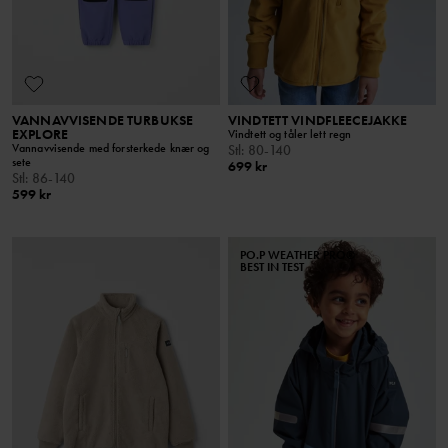
VANNAVVISENDE TURBUKSE
VINDTETT VINDFLEECEJAKKE
EXPLORE
Vindtett og tåler lett regn
Vannavvisende med forsterkede knær og
Stl
:
80-140
sete
699 kr
Stl
:
86-140
599 kr
PO.P WEATHER PRO®
BEST IN TEST