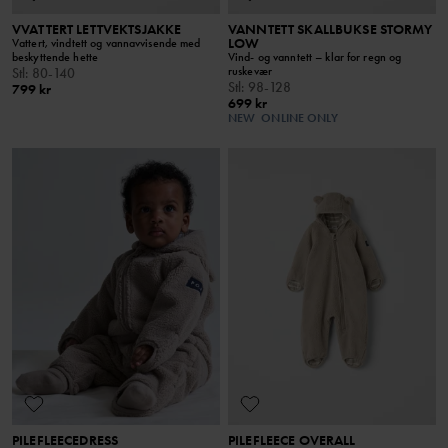
VVATTERT LETTVEKTSJAKKE
VANNTETT SKALLBUKSE STORMY
LOW
Vattert, vindtett og vannavvisende med
beskyttende hette
Vind- og vanntett – klar for regn og
ruskevær
Stl
:
80-140
Stl
:
98-128
799 kr
699 kr
NEW
ONLINE ONLY
PILEFLEECEDRESS
PILEFLEECE OVERALL