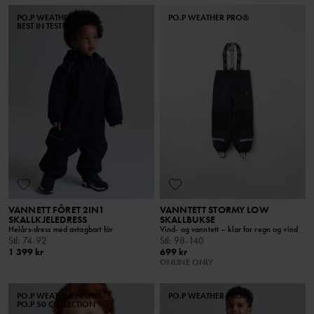
PO.P WEATHER PRO®
PO.P WEATHER PRO®
BEST IN TEST
VANNETT FÔRET 2IN1
VANNTETT STORMY LOW
SKALLKJELEDRESS
SKALLBUKSE
Helårs-dress med avtagbart fôr
Vind- og vanntett – klar for regn og vind
Stl
:
74-92
Stl
:
98-140
1 399 kr
699 kr
ONLINE ONLY
PO.P WEATHER PRO®
PO.P WEATHER PRO®
PO.P 50 COLLECTION