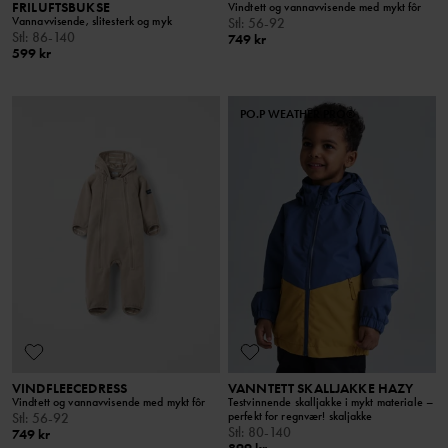
FRILUFTSBUKSE
Vindtett og vannavvisende med mykt fôr
Vannavvisende, slitesterk og myk
Stl
:
56-92
Stl
:
86-140
749 kr
599 kr
PO.P WEATHER PRO®
VINDFLEECEDRESS
VANNTETT SKALLJAKKE HAZY
Vindtett og vannavvisende med mykt fôr
Testvinnende skalljakke i mykt materiale –
perfekt for regnvær! skaljakke
Stl
:
56-92
Stl
:
80-140
749 kr