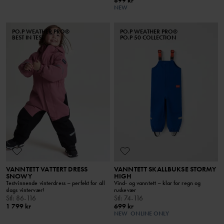
899 kr
NEW
PO.P WEATHER PRO®
PO.P WEATHER PRO®
BEST IN TEST
PO.P 50 COLLECTION
VANNTETT VATTERT DRESS
VANNTETT SKALLBUKSE STORMY
SNOWY
HIGH
Testvinnende vinterdress – perfekt for all
Vind- og vanntett – klar for regn og
slags vintervær!
ruskevær
Stl
:
86-116
Stl
:
74-116
1 799 kr
699 kr
NEW
ONLINE ONLY