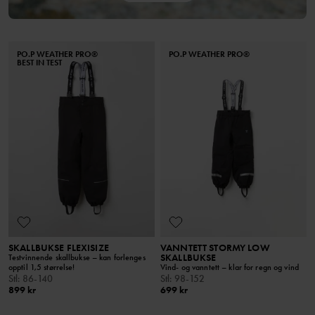
PO.P WEATHER PRO®
PO.P WEATHER PRO®
BEST IN TEST
SKALLBUKSE FLEXISIZE
VANNTETT STORMY LOW
SKALLBUKSE
Testvinnende skallbukse – kan forlenges
opptil 1,5 størrelse!
Vind- og vanntett – klar for regn og vind
Stl
:
86-140
Stl
:
98-152
899 kr
699 kr