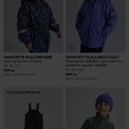
VANNTETTE SKALLDRESSER
VANNTETT SKALLJAKKE HAZY
Vind- og vanntett, slitesterk
Testvinnende skalljakke i mykt materiale –
perfekt for regnvær! skaljakke
Stl
:
74-116
Stl
:
80-140
899 kr
899 kr
NEW
ONLINE ONLY
NEW
ONLINE ONLY
PO.P WEATHER PRO®