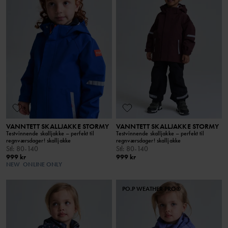
VANNTETT SKALLJAKKE STORMY
VANNTETT SKALLJAKKE STORMY
Testvinnende skalljakke – perfekt til
Testvinnende skalljakke – perfekt til
regnværsdager! skalljakke
regnværsdager! skalljakke
Stl
:
80-140
Stl
:
80-140
999 kr
999 kr
NEW
ONLINE ONLY
PO.P WEATHER PRO®