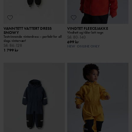
VANNTETT VATTERT DRESS
VINDTET FLEECEJAKKE
SNOWY
Vindtett og tåler lett regn
Testvinnende vinterdress – perfekt for all
Stl
:
80-140
slags vintervær!
699 kr
Stl
:
86-128
NEW
ONLINE ONLY
1 799 kr