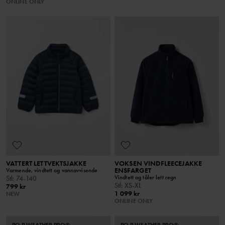
ONLINE ONLY
VATTERT LETTVEKTSJAKKE
VOKSEN VINDFLEECEJAKKE
ENSFARGET
Varmende, vindtett og vannavvisende
Vindtett og tåler lett regn
Stl
:
74-140
Stl
:
XS-XL
799 kr
1 099 kr
NEW
ONLINE ONLY
PO.P WEATHER PRO®
PO.P WEATHER PRO®