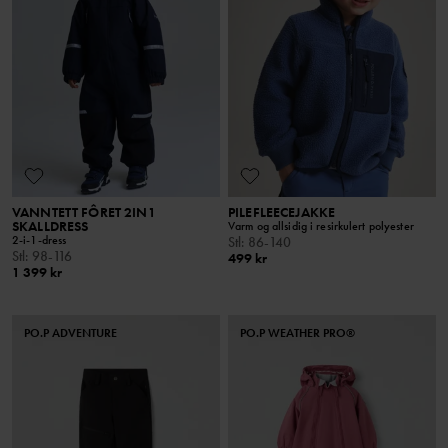
VANNTETT FÔRET 2IN1
PILEFLEECEJAKKE
SKALLDRESS
Varm og allsidig i resirkulert polyester
2-i-1-dress
Stl
:
86-140
Stl
:
98-116
499 kr
1 399 kr
PO.P ADVENTURE
PO.P WEATHER PRO®