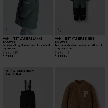
VANNTETT VATTERT JAKKE
VANNTETT VATTERT DRESS
SNOWY
SNOWY
Funksjonell og slitesterk med tommelhull
Testvinnende vinterdress – perfekt for all
og snøskjørt
slags vintervær!
Stl
:
98-140
Stl
:
86-116
1 399 kr
1 799 kr
PO.P WEATHER PRO®
BEST IN TEST