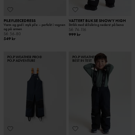
PILEFLEECEDRESS
VATTERT BUKSE SNOWY HIGH
Varm og god i myk pile – perfekt i vognen
Strikk med sklisikring nederst på bena
og på armen
Stl
:
74-116
Stl
:
56-80
999 kr
549 kr
PO.P WEATHER PRO®
PO.P WEATHER PRO®
PO.P ADVENTURE
BEST IN TEST