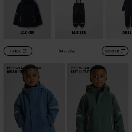
JAKKER
BUKSER
DRES
FILTER
84 artikler
SORTER
PO.P WEATHER PRO®
PO.P WEATHER PRO®
BEST IN TEST
BEST IN TEST