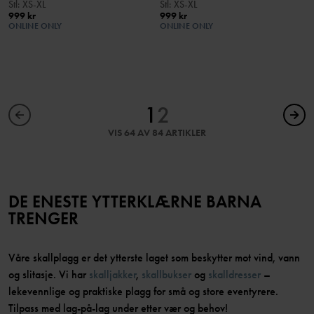
Stl
:
XS-XL
Stl
:
XS-XL
999 kr
999 kr
ONLINE ONLY
ONLINE ONLY
1
2
VIS 64 AV 84 ARTIKLER
DE ENESTE YTTERKLÆRNE BARNA
TRENGER
Våre skallplagg er det ytterste laget som beskytter mot vind, vann
og slitasje. Vi har
skalljakker
,
skallbukser
og
skalldresser
–
lekevennlige og praktiske plagg for små og store eventyrere.
Tilpass med lag-på-lag under etter vær og behov!