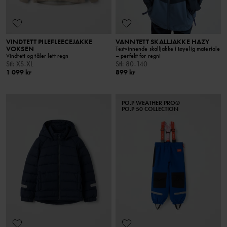
VINDTETT PILEFLEECEJAKKE
VANNTETT SKALLJAKKE HAZY
VOKSEN
Testvinnende skalljakke i tøyelig materiale
Vindtett og tåler lett regn
– perfekt for regn!
Stl
:
XS-XL
Stl
:
80-140
1 099 kr
899 kr
PO.P WEATHER PRO®
PO.P 50 COLLECTION