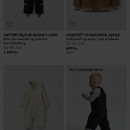
VATTERT BUKSE SNOWY LOW
VINDTETT VINDFLEECE-JAKKE
Rette ben med kile og justerbar
Funksjonell og sporty i myk pilefleece
borrelåslukking
Stl
:
86-140
Stl
:
98-140
699 kr
1 099 kr
NEW
PO.P WEATHER PRO®