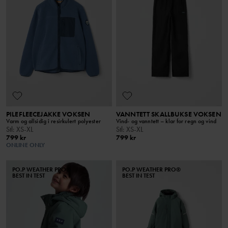
PILEFLEECEJAKKE VOKSEN
VANNTETT SKALLBUKSE VOKSEN
Varm og allsidig i resirkulert polyester
Vind- og vanntett – klar for regn og vind
Stl
:
XS-XL
Stl
:
XS-XL
799 kr
799 kr
ONLINE ONLY
PO.P WEATHER PRO®
PO.P WEATHER PRO®
BEST IN TEST
BEST IN TEST