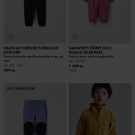
VANNAVVISENDE TURBUKSE
VANNTETT FÔRET 2IN1
EXPLORE
SKALLKJELEDRESS
Vannavvisende med forsterkede knær og
Helårs-dress med avtagbart fôr
sete
Stl
:
74-92
Stl
:
86-140
1 399 kr
599 kr
NEW
PO.P ADVENTURE