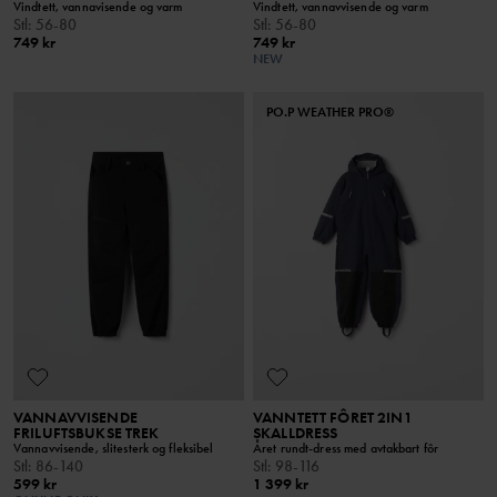
Vindtett, vannavisende og varm
Vindtett, vannavvisende og varm
Stl
:
56-80
Stl
:
56-80
749 kr
749 kr
NEW
PO.P WEATHER PRO®
VANNAVVISENDE
VANNTETT FÔRET 2IN1
FRILUFTSBUKSE TREK
SKALLDRESS
Vannavvisende, slitesterk og fleksibel
Året rundt-dress med avtakbart fôr
Stl
:
86-140
Stl
:
98-116
599 kr
1 399 kr