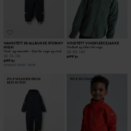
VANNTETT SKALLBUKSE STORMY
VINDTETT VINDFLEECEJAKKE
HIGH
Vindtett og tåler lett regn
Vind- og vanntett – klar for regn og vind
Stl
:
80-140
Stl
:
74-116
699 kr
699 kr
ONLINE ONLY
NEW
PO.P WEATHER PRO®
PO.P 50 COLLECTION
BEST IN TEST