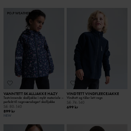
PO.P WEATHER PRO®
VANNTETT SKALLJAKKE HAZY
VINDTETT VINDFLEECEJAKKE
Testvinnende skalljakke i mykt materiale –
Vindtett og tåler lett regn
perfekt til regnværsdager! skalljakke
Stl
:
74-140
Stl
:
80-140
699 kr
899 kr
NEW