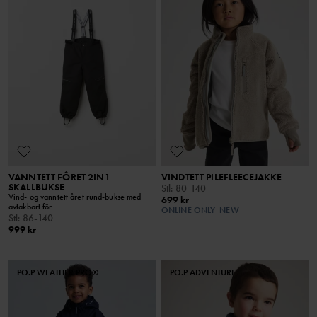
VANNTETT FÔRET 2IN1
VINDTETT PILEFLEECEJAKKE
SKALLBUKSE
Stl
:
80-140
Vind- og vanntett året rund-bukse med
699 kr
avtakbart fôr
ONLINE ONLY
NEW
Stl
:
86-140
999 kr
PO.P WEATHER PRO®
PO.P ADVENTURE