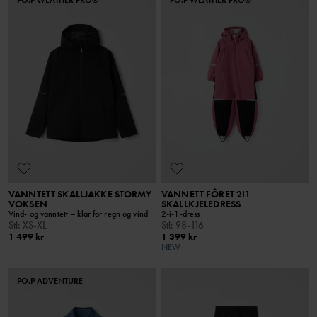
VANNTETT SKALLJAKKE STORMY
VANNETT FÔRET 2I1
VOKSEN
SKALLKJELEDRESS
Vind- og vanntett – klar for regn og vind
2-i-1-dress
Stl
:
XS-XL
Stl
:
98-116
1 499 kr
1 399 kr
NEW
PO.P ADVENTURE