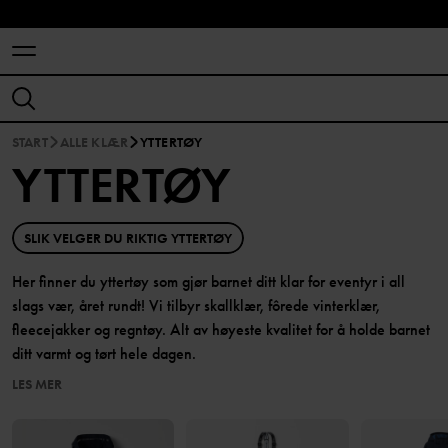
START
ALLE KLÆR
YTTERTØY
YTTERTØY
SLIK VELGER DU RIKTIG YTTERTØY
Her finner du yttertøy som gjør barnet ditt klar for eventyr i all
slags vær, året rundt! Vi tilbyr skallklær, fôrede vinterklær,
fleecejakker og regntøy. Alt av høyeste kvalitet for å holde barnet
ditt varmt og tørt hele dagen.
LES MER