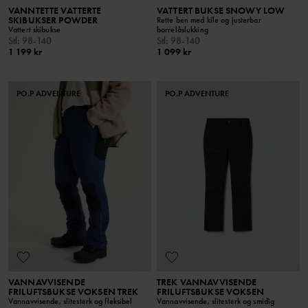
VANNTETTE VATTERTE
VATTERT BUKSE SNOWY LOW
SKIBUKSER POWDER
Rette ben med kile og justerbar
Vattert skibukse
borrelåslukking
Stl
:
98-140
Stl
:
98-140
1 199 kr
1 099 kr
PO.P ADVENTURE
PO.P ADVENTURE
VANNAVVISENDE
TREK VANNAVVISENDE
FRILUFTSBUKSE VOKSEN TREK
FRILUFTSBUKSE VOKSEN
Vannavvisende, slitesterk og fleksibel
Vannavvisende, slitesterk og smidig